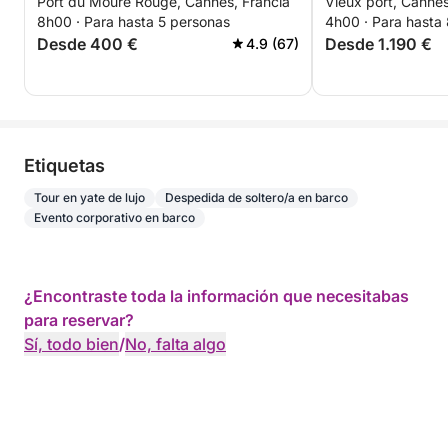
Port du Moure Rouge, Cannes, Francia
Vieux port, Cannes
auténtica en Cannes a bordo de
desde Cannes
• Experiencia personalizada de alta gama
8h00 · Para hasta 5 personas
4h00 · Para hasta
un velero.
Desde 400 €
Desde 1.190 €
4.9 (67)
Opciones disponibles
• Champán y bebidas premium
• Fotografía con dron
• Decoración para despedidas de soltera,
cumpleaños y eventos privados
Etiquetas
• Restaurante en las Islas Lérins (bajo petición)
Tour en yate de lujo
Despedida de soltero/a en barco
Evento corporativo en barco
¿Por qué elegir esta experiencia? ✔️ Un yate de lujo
elegante y confortable
✔️ Los fondeaderos más bellos de Cannes y el
¿Encontraste toda la información que necesitabas
macizo del Esterel
para reservar?
✔️ Una experiencia exclusiva y sin complicaciones
Sí, todo bien
/
No, falta algo
✔️ El equilibrio perfecto entre lujo, relax y
exploración
✔️ Recuerdos únicos en la Costa Azul