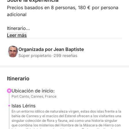
Precios basados en 8 personas, 180 € por persona
adicional
Itinerario
Leer más
Embárquese en el Greenline 45 Fly Yacht para una
excepcional excursión privada de un día con salida
Organizada por Jean Baptiste
desde el Puerto Canto de Cannes. Disfrute de una
Súper propietario ·
299 reseñas
navegación de lujo hacia las Islas Lérins y la
espectacular Corniche d’Or, natación en aguas
turquesas, paddle surf, snorkel, scooter subacuático
Itinerario
y un bufé mediterráneo. Una experiencia elegante e
inmersiva que combina lujo discreto con los
Ubicación de inicio:
Port Canto, Cannes, France
icónicos paisajes de la Riviera ✨
Islas Lérins
✨ Bienvenida VIP y Embarque Prioritario
En un entorno idílico de naturaleza virgen, estas dos islas frente a la
bahía de Cannes y el macizo del Esterel ofrecen a los visitantes una
A las 10:30 h, embarque desde el Puerto Canto de
singular colección de flora y fauna, así como una historia singular
Cannes a bordo de su Greenline 45 Fly totalmente
que combina los misterios del Hombre de la Máscara de Hierro con