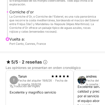
la tranquilidad de los monjes cistercienses. Todo aquí invita a la
privado.
exploración.
Corniche d'or
Su patrón profesional le dará la bienvenida con una
La Corniche d'Or, o Corniche de l'Esterel, es una ruta panorámica
bebida de cortesía antes de la salida para un día
que recorre la costa mediterránea, bordeando el macizo del Esterel
entre Fréjus (Var) y Mandelieu-la-Napoule (Alpes Marítimos). La
personalizado centrado en la comodidad, la
Corniche d'Or ofrece un paisaje típico de aguas azules, rocas
relajación y la desconexión.
rojizas y calas (ensenadas rocosas).
Vuelta a:
Disfrute de inmediato de los espacios premium del
Port Canto, Cannes, France
yate:
• Flybridge panorámico
• Zona de solárium en proa
5/5
·
2 reseñas
• Amplia bañera
Las opiniones se presentan en orden cronológico
• Salón interior con aire acondicionado
• Plataforma de baño extragrande en popa
Tarun
andres
T
Fecha del alquiler 19/6/26 · Fecha de
Fecha del alqu
la reseña 26/6/26
la reseña 21/6
⛵ Navegación excepcional a las Islas Lérins y la
Traducido del Inglés
Excelente servic
calidad y precio, 
Corniche d’Or
Excelente y magnífico servicio
por el servicio e
Zarpe hacia las famosas Islas Lérins, auténticas
el equipo abordo, 
joyas naturales frente a la costa de Cannes.