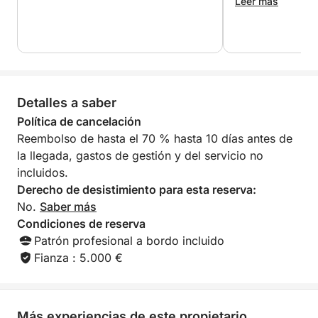
atención impecab
Leer más
Navegue entre las aguas cristalinas de la Île Sainte-
Marguerite y las calas salvajes de Saint-Honorat
antes de recorrer la legendaria Corniche d’Or y los
acantilados rojos del Macizo del Esterel.
Descubra fondeaderos exclusivos accesibles solo
Detalles a saber
por mar, en un entorno que combina aguas
Política de cancelación
turquesas, paisajes agrestes y panoramas
Reembolso de hasta el 70 % hasta 10 días antes de
espectaculares.
la llegada, gastos de gestión y del servicio no
incluidos.
El Greenline 45 Fly ofrece una navegación
Derecho de desistimiento para esta reserva:
especialmente cómoda y silenciosa, ideal para
No.
Saber más
disfrutar plenamente del excepcional paisaje de la
Condiciones de reserva
Costa Azul.
Patrón profesional a bordo incluido
Fianza : 5.000 €
Experiencia inmersiva y actividades premium
Disfruta de un día que combina relax y deportes
acuáticos:
Más experiencias de este propietario