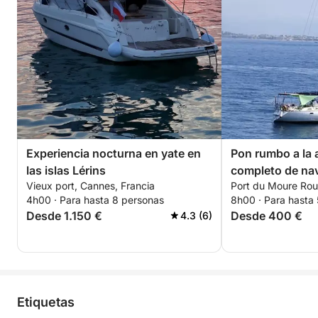
Experiencia nocturna en yate en
Pon rumbo a la a
las islas Lérins
completo de na
Vieux port, Cannes, Francia
Port du Moure Rou
auténtica en Ca
4h00 · Para hasta 8 personas
8h00 · Para hasta
un velero.
Desde 1.150 €
Desde 400 €
4.3 (6)
Etiquetas