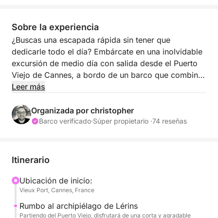
Sobre la experiencia
¿Buscas una escapada rápida sin tener que
dedicarle todo el día? Embárcate en una inolvidable
excursión de medio día con salida desde el Puerto
Viejo de Cannes, a bordo de un barco que combina
comodidad, elegancia y un ambiente acogedor.
Leer más
Acompañados por nuestro patrón profesional,
Organizada por christopher
zarparemos directamente hacia las aguas turquesas
Barco verificado
·
Súper propietario ·
74 reseñas
de las Islas Lérins. Esta excursión de 4 horas es
ideal para una escapada rápida: nadar en aguas
cristalinas, practicar paddle surf, hacer snorkel y
Itinerario
relajarte por completo bajo el sol de la Costa Azul.
Ubicación de inicio:
Vieux Port, Cannes, France
⏰ Disponemos de dos horarios para que elijas el
que mejor se adapte a tus preferencias:
Rumbo al archipiélago de Lérins
Partiendo del Puerto Viejo, disfrutará de una corta y agradable