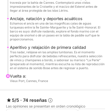
travesía por la bahía de Cannes. Contemplará unas vistas
Mañana (9:00 - 13:00): Ideal para disfrutar de la
impresionantes de la Croisette y el macizo del Esterel antes de
absoluta tranquilidad de la bahía y un mar en calma
llegar al área protegida de las islas Lérins.
antes de que lleguen las multitudes.
Anclaje, natación y deportes acuáticos
Echamos el ancla en una de las magníficas calas de aguas
turquesas entre la Île Sainte-Marguerite y la Île Saint-Honorat. El
Tarde (14:30 - 18:30): Perfecto para disfrutar del
barco es suyo: disfrute nadando, explore el fondo marino con el
calor, el sol y un agradable ambiente al atardecer en
equipo de snorkel o dé un paseo en la tabla de paddle surf que le
proporcionamos.
el agua.
Aperitivo y relajación de primera calidad
🥂 Aperitivo Premium y Vida a Bordo:
Tras nadar, relájese en las amplias tumbonas. Es el momento
perfecto para disfrutar de bebidas refrescantes, nuestra selección
En este dinámico crucero, la relajación es nuestra
de vinos y champanes a bordo, o saborear su marisco "La Perle"
prioridad. Una cuidada selección de vinos y
(preparado al momento), mientras escucha su lista de reproducción
en el sistema de sonido Bose antes de regresar a puerto.
champanes está disponible para su compra
directamente a bordo.
Vuelta a:
Vieux Port, Cannes, France
Además, gracias a nuestra colaboración exclusiva
con La Perle, el renombrado restaurante de
mariscos de Cannes, puede reservar con antelación
5/5
·
74 reseñas
exquisitas bandejas de mariscos para un aperitivo
Las opiniones se presentan en orden cronológico