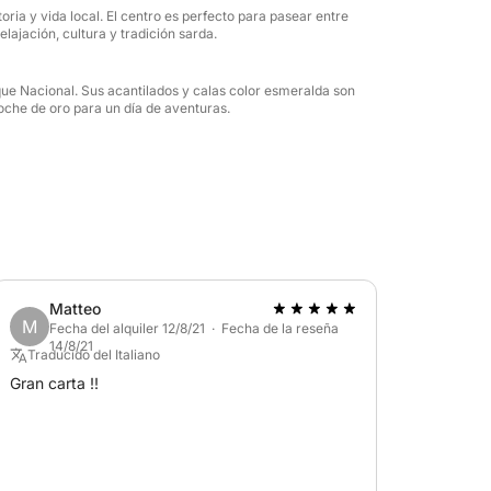
te única es la combinación de paisajes
toria y vida local. El centro es perfecto para pasear entre
i bien muchos tours se limitan a simples
lajación, cultura y tradición sarda.
 una inmersión en la historia y la
ideal para quienes buscan mucho más que un
que Nacional. Sus acantilados y calas color esmeralda son
elleza y descubrimiento.
oche de oro para un día de aventuras.
n una experiencia completa y emocionante.
las joyas del Archipiélago de la Maddalena!
Matteo
M
Fecha del alquiler 12/8/21 · Fecha de la reseña
14/8/21
Traducido del Italiano
Gran carta !!