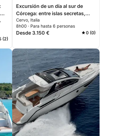
:
Excursión de un día al sur de
Córcega: entre islas secretas,
,
Cervo, Italia
aguas cristalinas y el encanto de
8h00 · Para hasta 6 personas
Bonifacio
Desde 3.150 €
0 (0)
5 (2)