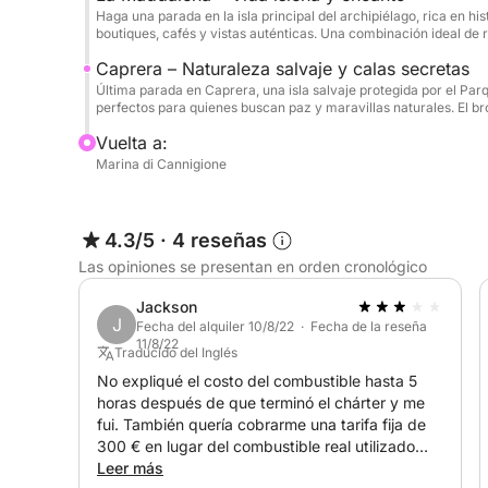
Lo que hace que esta actividad sea verdaderamen
Haga una parada en la isla principal del archipiélago, rica en his
impresionantes y un valioso contenido cultural. S
boutiques, cafés y vistas auténticas. Una combinación ideal de re
paradas en la playa, este itinerario también ofrece
Caprera – Naturaleza salvaje y calas secretas
biodiversidad del archipiélago. Es la actividad 
Última parada en Caprera, una isla salvaje protegida por el Par
día en barco: un verdadero viaje de emociones, b
perfectos para quienes buscan paz y maravillas naturales. El br
Vuelta a:
Un tour que combina mar, naturaleza y cultura e
Marina di Cannigione
¡Reserva ahora tu Full Day y déjate encantar por 
4.3/5
·
4 reseñas
Las opiniones se presentan en orden cronológico
Jackson
J
Fecha del alquiler 10/8/22 · Fecha de la reseña
11/8/22
Traducido del Inglés
No expliqué el costo del combustible hasta 5
horas después de que terminó el chárter y me
fui. También quería cobrarme una tarifa fija de
300 € en lugar del combustible real utilizado
durante el chárter.
Leer más