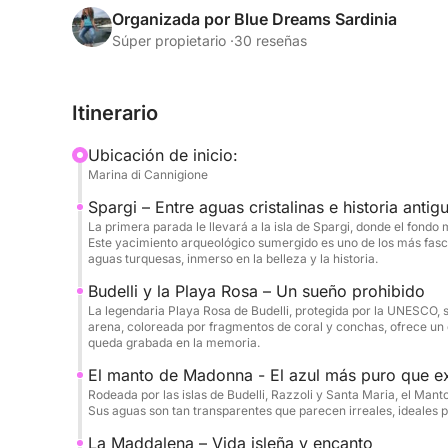
importantes hallazgos arqueológicos y el naufragi
Organizada por Blue Dreams Sardinia
tesoros recuperados se exponen ahora en el Mu
Súper propietario ·
30 reseñas
hacia la famosa Playa Rosa de Budelli, un sitio 
su belleza y singularidad: sus espectaculares co
Itinerario
invertebrados marinos que tiñen la arena de rosa.
Ubicación de inicio:
Posteriormente, la embarcación ingresa al Manto
Marina di Cannigione
entre Budelli, Razzoli y Santa Maria. Este tramo d
Spargi – Entre aguas cristalinas e historia antig
transparencia, es una auténtica piscina natural 
La primera parada le llevará a la isla de Spargi, donde el fondo 
mágico. Continuamos luego hacia la isla de La M
Este yacimiento arqueológico sumergido es uno de los más fasc
archipiélago, con su animado centro histórico, ric
aguas turquesas, inmerso en la belleza y la historia.
característicos.
Budelli y la Playa Rosa – Un sueño prohibido
La legendaria Playa Rosa de Budelli, protegida por la UNESCO, s
arena, coloreada por fragmentos de coral y conchas, ofrece un
Finalmente se llega a Caprera, la segunda isla má
queda grabada en la memoria.
Nacional del Archipiélago. Totalmente salvaje e i
El manto de Madonna - El azul más puro que ex
irregular, calas escondidas y acantilados que dan
Rodeada por las islas de Budelli, Razzoli y Santa Maria, el Mant
esmeralda hasta el turquesa brillante.
Sus aguas son tan transparentes que parecen irreales, ideales pa
La Maddalena – Vida isleña y encanto