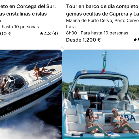
eto en Córcega del Sur:
Tour en barco de día completo
s cristalinas e islas
gemas ocultas de Caprera y La
a
Marina de Porto Cervo, Porto Cervo
Maddalena
a hasta 10 personas
Italia
8h00 · Para hasta 10 personas
200 €
4.3 (4)
Desde 1.200 €