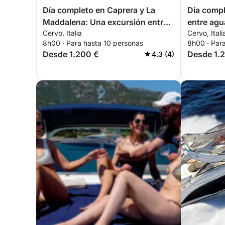
Día completo en Caprera y La
Día compl
Maddalena: Una excursión entre
entre agua
Cervo, Italia
Cervo, Itali
playas paradisíacas y aguas
8h00 · Para hasta 10 personas
8h00 · Par
cristalinas
Desde 1.200 €
Desde 1.
4.3 (4)