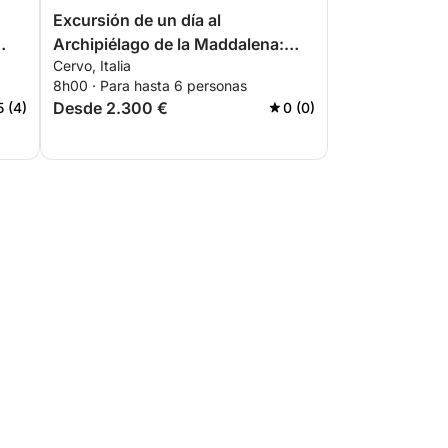
Excursión de un día al
Archipiélago de la Maddalena:
Cervo, Italia
entre bellezas naturales y tesoros
8h00 · Para hasta 6 personas
históricos
Desde 2.300 €
5 (4)
0 (0)