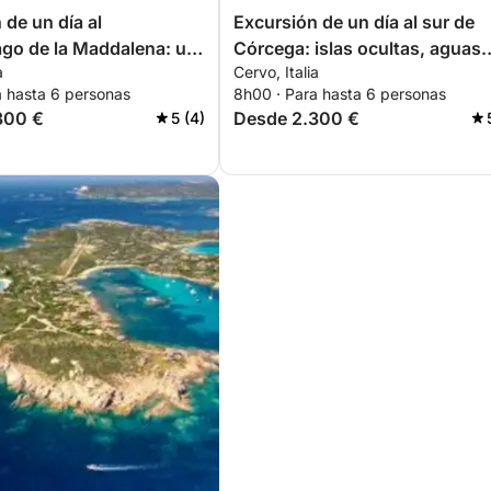
 de un día al
Excursión de un día al sur de
ago de la Maddalena: un
Córcega: islas ocultas, aguas
a
Cervo, Italia
avés de la naturaleza
cristalinas y el encanto de
a hasta 6 personas
8h00 · Para hasta 6 personas
una historia fascinante
Bonifacio
300 €
Desde 2.300 €
5 (4)