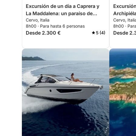
Excursión de un día a Caprera y
Excursión
La Maddalena: un paraíso de
Archipiél
Cervo, Italia
Cervo, Itali
playas vírgenes y aguas
viaje a tr
8h00 · Para hasta 6 personas
8h00 · Par
turquesas
salvaje y 
Desde 2.300 €
Desde 2.
5 (4)