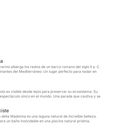
o de un barco romano del siglo II a.C. Los
seo Naval de La Maddalena. Continuamos
UNESCO inaccesible al público para proteger
lores provienen de los fragmentos de
 della Madonna, una laguna natural encerrada
e mar, de azul intenso e increíble
ua
donde cada parada se convierte en un momento
marino alberga los restos de un barco romano del siglo II a. C.
addalena, corazón palpitante del
inantes del Mediterráneo. Un lugar perfecto para nadar en
o de tiendas, bares y restaurantes
olo es visible desde lejos para preservar su ecosistema. Su
 espectáculo único en el mundo. Una parada que cautiva y se
s grande y totalmente incluida en el Parque
ncontaminada, Caprera fascina con su perfil
iste
 a un mar de mil tonos, desde el verde
o della Madonna es una laguna natural de increíble belleza.
ra un baño inolvidable en una piscina natural prístina.