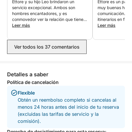
Ettore y su hijo Leo brindaron un
Ettore es un patr
¡Contácteme en Click&Boat para obtener más
servicio excepcional. Ambos son
muy buenas habil
información sobre este magnífico barco!
hombres encantadores, y es
comunicación. Sa
conmovedor ver la relación que tienen,
itinerarios en func
como padre que soy. Ettore nos llevó a
Leer más
condiciones meteo
Leer más
los lugares menos concurridos y sabía
conocimientos de
adónde ir cuando el viento era fuerte.
pasajeros. Cuidad
La mayoría de los capitanes habrían
en las opciones d
Ver todos los 37 comentarios
cancelado el viaje, pero Ettore no... Así
además un cocin
que pudimos disfrutar de algunas
sirve una pasta ri
paradas con otras personas. Nos
muy bueno ?. Lo
divertimos muchísimo, más de lo que
ampliamente.
esperaba. Dormimos dos noches; el
Detalles a saber
barco es antiguo, pero resiste bien a
Política de cancelación
las inclemencias del tiempo. No es
lujoso, pero es sin duda cómodo. Leo
Flexible
fue un gran cocinero y primer oficial,
Obtén un reembolso completo si cancelas al
así que disfrutamos de tres almuerzos
menos 24 horas antes del inicio de tu reserva
deliciosos. ¡Gracias por un viaje
inolvidable!
(excluidas las tarifas de servicio y la
comisión).
Derecho de desistimiento para esta reserva: