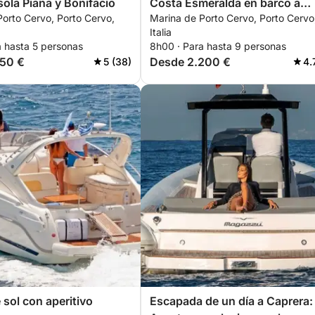
sola Piana y Bonifacio
Costa Esmeralda en barco a
orto Cervo, Porto Cervo,
Marina de Porto Cervo, Porto Cervo
motor
nte el crucero.
Italia
a hasta 5 personas
8h00 · Para hasta 9 personas
150 €
Desde 2.200 €
5 (38)
4.
bo y aletas para que pueda explorar el
s y licores está disponible para su compra a
y pedidos personalizados antes de su reserva.
uáticos están disponibles bajo petición.
 ni bebida a bordo.
 de combustible es de aproximadamente 220
 sol con aperitivo
Escapada de un día a Caprera: