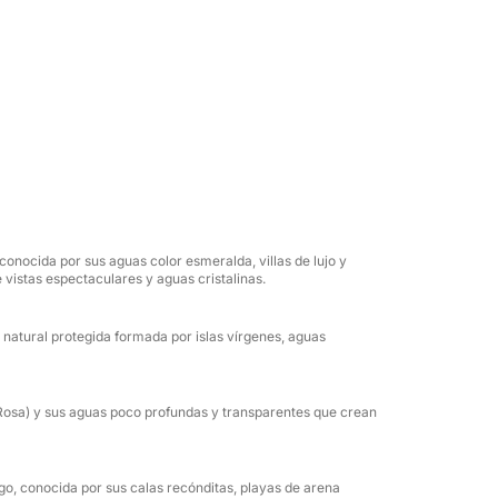
confort para una experiencia única
Córcega a bordo del Mandayacht S05.3, una
, botada en 2025 para garantizar el máximo
 tripulación altamente cualificada, esta
síacos entre aguas cristalinas y las playas
nocida por sus aguas color esmeralda, villas de lujo y
 alquiler, deberá abonar un APA (Anticipo
vistas espectaculares y aguas cristalinas.
lquiler. Tenga en cuenta que, salvo acuerdo
en el muelle Destriero de Cannigione. Se
 natural protegida formada por islas vírgenes, aguas
que diferente bajo petición. En este caso,
considerarán como horas de navegación el
e desde el muelle de Destriero y el tiempo
 Rosa) y sus aguas poco profundas y transparentes que crean
desde el punto de desembarque.
ago, conocida por sus calas recónditas, playas de arena