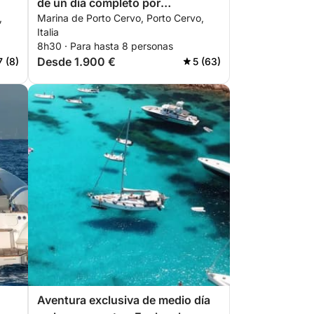
de un día completo por
,
Marina de Porto Cervo, Porto Cervo,
Maddalena y Bonifacio
Italia
8h30 · Para hasta 8 personas
Desde 1.900 €
7 (8)
5 (63)
Aventura exclusiva de medio día