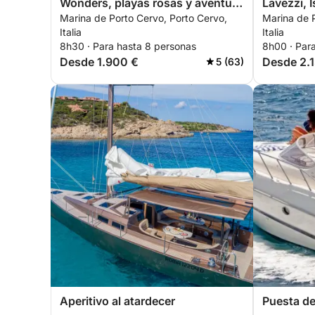
Wonders, playas rosas y aventura
Lavezzi, I
Marina de Porto Cervo, Porto Cervo,
Marina de P
de isla en isla
* Aperitivos: Aperitivos de cortesía servidos dura
Italia
Italia
8h30 · Para hasta 8 personas
8h00 · Par
Desde 1.900 €
Desde 2.
5 (63)
* Equipo de snorkel: Se proporcionan máscara, tu
hermoso mundo submarino.
Servicios opcionales (disponibles bajo petición)
* Vinos y licores: Una selección premium de vino
bordo. Se pueden solicitar etiquetas adicionales 
* Juguetes acuáticos: Seabobs y otros juguetes ac
Aviso importante: No está permitido traer comida
Costos adicionales
* Combustible no incluido: El consumo estimado
Aperitivo al atardecer
Puesta de