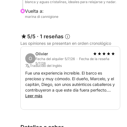
blanca y aguas cristalinas, ideales para relajarse y nadar.
• Club de playa de popa: Una amplia zona con s
una máxima comodidad.
Vuelta a:
marina di cannigione
• Solárium de proa: Un espacio ideal para relajars
5/5
·
1 reseñas
• Cubierta superior con mesa: Perfecta para almue
entorno elegante y resguardado.
Las opiniones se presentan en orden cronológico
Olivier
• Duchas exteriores: Dos prácticas duchas ubic
O
Fecha del alquiler 5/7/26 · Fecha de la reseña
5/7/26
Traducido del Inglés
Servicios incluidos:
Fue una experiencia increíble. El barco es
• Bebidas sin alcohol: Un servicio de calidad para
precioso y muy cómodo. El dueño, Marcelo, y el
capitán, Diego, son unos auténticos caballeros y
contribuyeron a que este día fuera perfecto.
• Aperitivos: Incluidos para acompañarle durante l
Conocen todos los rincones clave de las islas.
Leer más
• Equipo de snorkel: Máscara, tubo y aletas para
Servicios de pago disponibles bajo petición:
• Vinos y licores: A bordo, encontrará una excele