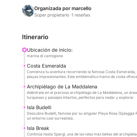
NO SE ADMITEN MASCOTAS A BORDO
Organizada por marcello
Alquile el Mandayacht S05.3 (2025): Elegancia y 
Súper propietario ·
1 reseñas
Explore las maravillas de la Costa Esmeralda y 
Itinerario
extraordinaria embarcación de última generación
lujo y relajación. Con un servicio impecable y una
Ubicación de inicio:
experiencia le permitirá descubrir rincones paradi
marina di cannigione
más exclusivas.
Costa Esmeralda
Comienza tu aventura recorriendo la famosa Costa Esmeralda, co
NOTA IMPORTANTE: Antes de zarpar y comenzar el
playas impresionantes. Este emblemático tramo de costa ofrece 
de Provisión) equivalente al 30 % del coste del a
Archipiélago de La Maddalena
previo, el embarque y desembarque se realizarán 
Adéntrate en el precioso archipiélago de La Maddalena, un área
puede acordar un punto de embarque y/o desembar
turquesas y paisajes intactos, perfectos para nadar y explorar.
para el cálculo del consumo de combustible, se 
Isla Budelli
tiempo necesario para llegar al punto de embarqu
Descubre Budelli, famosa por su singular Playa Rosa (Spiaggia
necesario para regresar al muelle de Destriero 
un entorno casi surrealista.
Isla Break
Comodidades y características:
Continúa hasta Spargi, una de las islas más bellas del archipiél