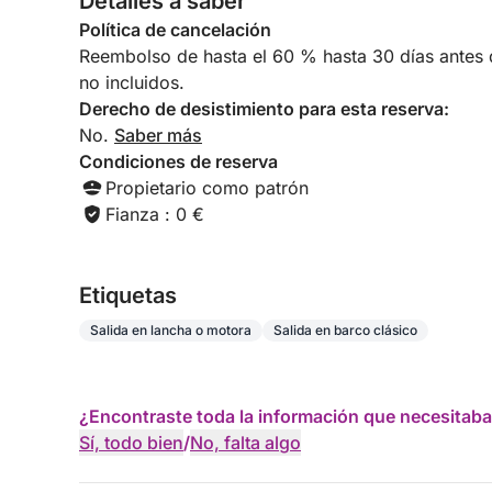
Detalles a saber
adicional. Se pueden solicitar opciones personaliz
Política de cancelación
Reembolso de hasta el 60 % hasta 30 días antes de
• Juguetes acuáticos: Seabobs y otros juguetes a
no incluidos.
Derecho de desistimiento para esta reserva:
Nota importante: No está permitido traer bebidas
No.
Saber más
Condiciones de reserva
Detalles del coste:
Propietario como patrón
• Diésel no incluido: Consumo estimado de aprox
Fianza : 0 €
las horas de funcionamiento del motor.
• Amarres no incluidos: El amarre fuera del puert
Etiquetas
Salida en lancha o motora
Salida en barco clásico
En este yate, disfrutará de una experiencia únic
Mediterráneo. ¡Reserve ahora y regálese un día de
🇬🇧 INGLÉS
¿Encontraste toda la información que necesitaba
Sí, todo bien
/
No, falta algo
AVISO IMPORTANTE: Este yate solo está disponible