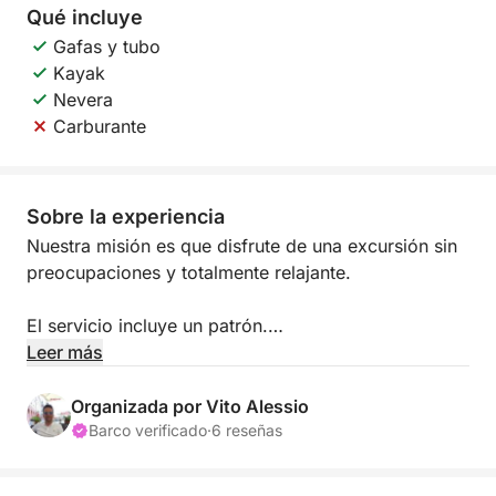
Qué incluye
Gafas y tubo
Kayak
Nevera
Carburante
Sobre la experiencia
Nuestra misión es que disfrute de una excursión sin
preocupaciones y totalmente relajante.
El servicio incluye un patrón.
Leer más
Su familia o grupo de amigos navegará con total
seguridad, sin preocuparse por nada.
Organizada por Vito Alessio
Barco verificado
·
6 reseñas
Además, nuestros patrones les servirán de guías
para que su visita a la Reserva dello Zingaro sea aún