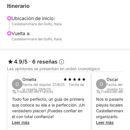
más fascinante.
Itinerario
Se ofrece almuerzo a bordo.
Ubicación de inicio:
Castellammare del Golfo, Italia
Vuelta a:
Castellammare del Golfo, Italia
4.9/5
·
6 reseñas
Las opiniones se presentan en orden cronológico
Ornella
Oscar
O
O
Fecha del alquiler 27/6/25 · Fecha de
Fecha del alqu
la reseña 29/6/25
reseña 12/6/2
Traducido del Francés
Traducido del Ing
Todo fue perfecto, un guía de primera
Nos lo pasamos ge
que conoce su isla a la perfección. ¡Un
playas locales al 
verdadero placer! ¡Puedes confiar en
Castellammare del
él con total confianza!
organizarlo.
Leer más
Leer más