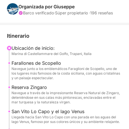
Faraglioni de Scopello hasta llegar a San Vito Lo
Organizada por Giuseppe
Capo. Esta excursión es perfecta para quienes
Barco verificado
·
Súper propietario ·
196 reseñas
buscan un día de relax, mar y descubrimiento de
lugares accesibles solo por mar.
Itinerario
Durante el día, visitarás algunas de las bahías más
bellas de la zona, como Fossa dello Stinco, Cala
Ubicación de inicio:
Marina di Castellammare del Golfo, Trapani, Italia
Bianca y Cala Rossa, famosas por sus aguas
turquesas y fondos marinos transparentes, ideales
Farallones de Scopello
para nadar y relajarse. El crucero continuará hacia
Navegue junto a los emblemáticos Faraglioni de Scopello, uno de
los lugares más famosos de la costa siciliana, con aguas cristalinas
los evocadores Faraglioni de Scopello y a lo largo
y un paisaje espectacular.
de la espléndida Reserva Natural de Zingaro, con
Reserva Zingaro
paradas en Cala Capreria, Cala del Varo, Cala della
Navegue a través de la impresionante Reserva Natural de Zingaro,
Disa, Cala Berretta, Cala Marinella, Cala dell'Uzzo y
deteniéndose en sus calas más pintorescas, enclavadas entre el
mar turquesa y la naturaleza virgen.
Cala Tonnarella dell'Uzzo. El itinerario también
incluye el impresionante Lago de Venus y la llegada
San Vito Lo Capo y el lago Venus
a San Vito Lo Capo, uno de los pueblos más
Llegada hacia San Vito Lo Capo con una parada en las aguas del
lago Venus, famoso por sus colores únicos y su ambiente relajante.
emblemáticos del oeste de Sicilia. Agua, zumos,