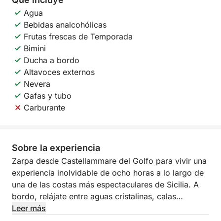
Agua
Bebidas analcohólicas
Frutas frescas de Temporada
Bimini
Ducha a bordo
Altavoces externos
Nevera
Gafas y tubo
Carburante
Sobre la experiencia
Zarpa desde Castellammare del Golfo para vivir una
experiencia inolvidable de ocho horas a lo largo de
una de las costas más espectaculares de Sicilia. A
bordo, relájate entre aguas cristalinas, calas
vírgenes y paisajes impresionantes, navegando entre
Leer más
la Reserva Natural de Zingaro y los famosos