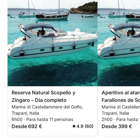
Reserva Natural Scopello y
Aperitivo al ata
Zingaro – Día completo
Farallones de S
Marina di Castellammare del Golfo,
Marina di Castella
personas)
Trapani, Italia
Trapani, Italia
6h00 · Para hasta 11 personas
2h00 · Para hasta 
Desde 692 €
Desde 399 €
4.9 (60)