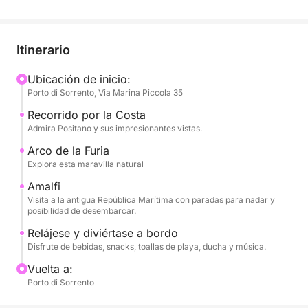
Nuestro itinerario te llevará a navegar a lo largo de
una fascinante costa, admirando sus imponentes
acantilados y encantadores pueblos. Pasaremos por
Itinerario
el pintoresco Positano, con sus emblemáticas casas
coloridas aferradas a los acantilados, y
Ubicación de inicio:
Porto di Sorrento, Via Marina Piccola 35
continuaremos hacia la majestuosa Amalfi, la antigua
República Marítima, con su imponente catedral y su
Recorrido por la Costa
encanto histórico. Durante la navegación, tendrás la
Admira Positano y sus impresionantes vistas.
oportunidad de admirar el impresionante Arco de
Arco de la Furia
Furore, una maravilla natural esculpida en la roca.
Explora esta maravilla natural
Tendrás numerosas oportunidades para parar a
Amalfi
nadar en las aguas cristalinas de color turquesa,
Visita a la antigua República Marítima con paradas para nadar y
bucear y practicar snorkel en lugares idílicos.
posibilidad de desembarcar.
También ofrecemos la opción de desembarcar en
Relájese y diviértase a bordo
Positano y Amalfi, permitiéndote explorar sus
Disfrute de bebidas, snacks, toallas de playa, ducha y música.
pintorescas calles y boutiques.
Vuelta a:
Porto di Sorrento
A bordo, cada detalle está pensado para su máximo