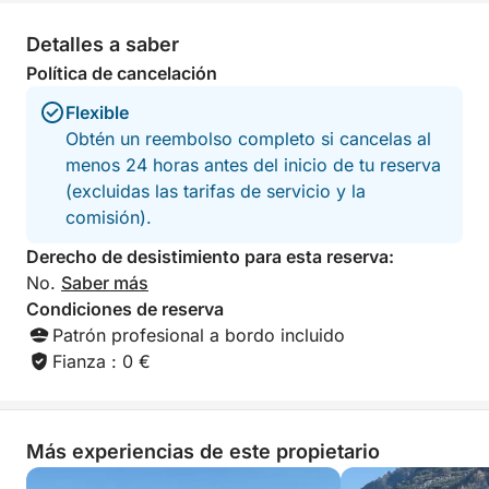
disfrute. Le mimaremos con una amplia selección de
bebidas —cervezas, refrescos y bebidas alcohólicas
Detalles a saber
— acompañadas de un delicioso aperitivo. Para su
Política de cancelación
relajación, encontrará toallas de playa limpias y una
cómoda ducha para refrescarse después de cada
Flexible
chapuzón. La música de nuestro equipo de sonido
Obtén un reembolso completo si cancelas al
acompañará su viaje, creando el ambiente perfecto.
menos 24 horas antes del inicio de tu reserva
Tenga en cuenta que el almuerzo no está incluido; si
(excluidas las tarifas de servicio y la
lo desea, puede disfrutarlo en el renombrado
comisión).
restaurante "Lo Smeraldo" o en cualquier otro lugar
Derecho de desistimiento para esta reserva:
de la costa que prefiera. Disfrute de una experiencia
No.
Saber más
completa, ideal para quienes buscan relajación,
Condiciones de reserva
aventura y la belleza atemporal de la Costa
Patrón profesional a bordo incluido
Amalfitana.
Fianza : 0 €
Más experiencias de este propietario