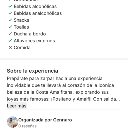
Bebidas alcohólicas
Bebidas analcohólicas
Snacks
Toallas
Ducha a bordo
Altavoces externos
Comida
Sobre la experiencia
Prepárate para zarpar hacia una experiencia
inolvidable que te llevará al corazón de la icónica
belleza de la Costa Amalfitana, explorando sus
joyas más famosas: ¡Positano y Amalfi! Con salida
desde Sorrento, este tour exclusivo te ofrecerá un
Leer más
día de mar, naturaleza, leyendas y relax, con cada
detalle diseñado para tu máximo confort.
Organizada por Gennaro
0 reseñas