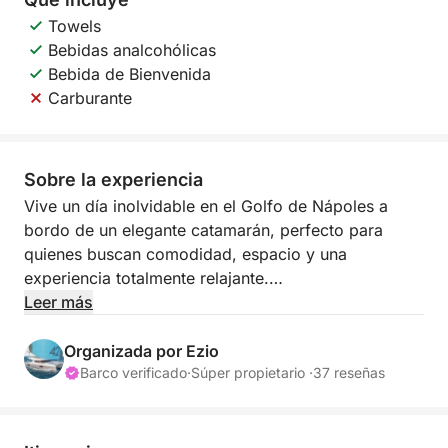
Towels
Bebidas analcohólicas
Bebida de Bienvenida
Carburante
Sobre la experiencia
Vive un día inolvidable en el Golfo de Nápoles a
bordo de un elegante catamarán, perfecto para
quienes buscan comodidad, espacio y una
experiencia totalmente relajante.
Leer más
Gracias a la estabilidad y amplitud a bordo, podrás
disfrutar del mar a tu antojo, con zonas para tomar
Organizada por Ezio
el sol y áreas de sombra ideales para cualquier
Barco verificado
·
Súper propietario ·
37 reseñas
momento del día. El itinerario es flexible y
personalizable, permitiéndote a ti y al capitán
decidir si explorar Capri, Ischia, Procida o la costa