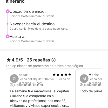
Itinerario
de Nápoles, según tus preferencias y las
condiciones del mar.
Ubicación de inicio:
Porto di Castellammare di Stabia
Se han programado paradas para nadar durante
Navegar hacia el destino
todo el día en calas selectas, perfectas para bañarse
Capri, Ischia, Procida o la costa napolitana.
en aguas cristalinas y relajarse lejos de las
Vuelta a:
multitudes. También puedes optar por desembarcar
Porto di Castellammare di Stabia
para visitar los pueblos o parar a almorzar en un
restaurante junto al mar.
4.9/5
·
25 reseñas
El ritmo es pausado y agradable, diseñado para
Las opiniones se presentan en orden cronológico
ofrecerte la máxima relajación y libertad.
oscar
Marina
O
M
Fecha del alquiler 20/7/26 · Fecha de
Fecha del alqu
Perfecto para parejas, familias o grupos de amigos,
la reseña 30/7/26
la reseña 22/7
Traducido del Italiano
Traducido del Ital
es la experiencia ideal para vivir el Mediterráneo de
La semana fue maravillosa, el capitán
Todo de primera c
una forma auténtica y exclusiva.
Giuliano fue estupendo en su
bienvenida profesional, nos enseñó,
Reserva ahora en Click&Boat y crea tu día perfecto
visitamos y vivimos experiencias en