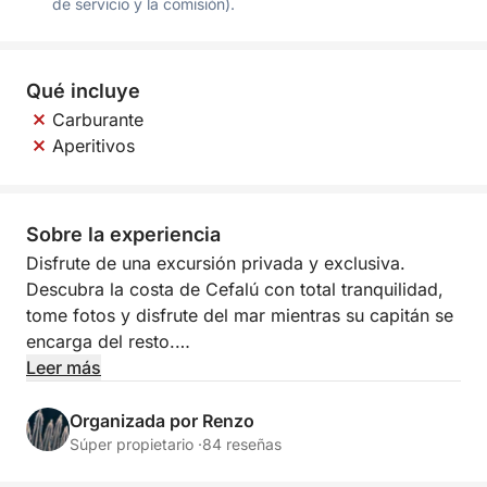
de servicio y la comisión).
Qué incluye
Carburante
Aperitivos
Sobre la experiencia
Disfrute de una excursión privada y exclusiva.
Descubra la costa de Cefalú con total tranquilidad,
tome fotos y disfrute del mar mientras su capitán se
encarga del resto.
Leer más
Salga del puerto de Cefalú para una excursión
privada exclusiva a bordo de nuestro Capelli 600.
Organizada por Renzo
Navegará a lo largo de la costa, podrá bucear a su
Súper propietario ·
84 reseñas
antojo y disfrutar de una experiencia maravillosa.