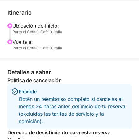
Durante todo el trayecto, podrá relajarse y disfrutar
Itinerario
del viaje: nuestro capitán se encargará de la
navegación, haciendo que su experiencia sea aún
Ubicación de inicio:
Porto di Cefalù, Cefalù, Italia
más especial.
Vuelta a:
Porto di Cefalù, Cefalù, Italia
Detalles a saber
Política de cancelación
Flexible
Obtén un reembolso completo si cancelas al
menos 24 horas antes del inicio de tu reserva
(excluidas las tarifas de servicio y la
comisión).
Derecho de desistimiento para esta reserva: