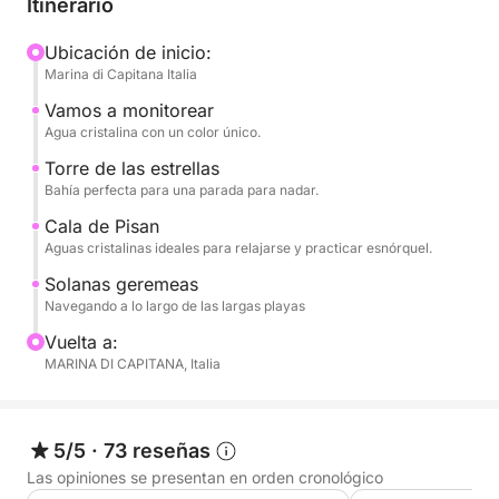
Itinerario
Durante el día, navegarás a lo largo de la costa,
Ubicación de inicio:
Marina di Capitana Italia
pasando por acantilados blancos y calas
escondidas, con paradas para nadar en aguas
Vamos a monitorear
cristalinas como Cala Fighera, Cala Mosca y la Silla
Agua cristalina con un color único.
del Diablo, un símbolo icónico de Cagliari. Las
Torre de las estrellas
aguas transparentes son perfectas para nadar,
Bahía perfecta para una parada para nadar.
practicar snorkel o simplemente relajarse.
Cala de Pisan
Aguas cristalinas ideales para relajarse y practicar esnórquel.
A bordo, podrás relajarte al sol, disfrutar de la brisa
Solanas geremeas
marina y experimentar el mar en completa
Navegando a lo largo de las largas playas
tranquilidad. El ritmo es flexible y relajado, con
Vuelta a:
tiempo suficiente para descansar y descubrir.
MARINA DI CAPITANA, Italia
Ideal para parejas, familias o grupos pequeños, es la
experiencia perfecta para quienes buscan
5/5
·
73 reseñas
autenticidad, naturaleza y libertad.
Las opiniones se presentan en orden cronológico