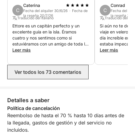
Reserva ahora en Click&Boat y descubre Cagliari
Caterina
Conrad
navegando.
C
C
Fecha del alquiler 30/6/26 · Fecha de
Fecha del alqu
la reseña 20/7/26
la reseña 30/
Traducido del Italiano
Traducido del Ing
Ettore es un capitán perfecto y un
Si aún no te deci
excelente guía en la isla. Éramos
viaje en velero, 
cuatro y nos sentimos como si
día increíble en e
estuviéramos con un amigo de toda la
estaba impecable
vida. Muy recomendable, muy atento
Leer más
perfecto estado. 
Leer más
y con mucha experiencia.
Ettore, se esmeró
todos estuviéramo
y disfrutando al 
Ver todos los 73 comentarios
eran impresionant
nadar fueron en ag
ambiente en gener
¡Recomendamos es
100%! ¡Sin duda 
Detalles a saber
reservar la próxi
Política de cancelación
regresemos! ¡Muc
Reembolso de hasta el 70 % hasta 10 días antes de
Ettore! ¡Ojalá te
la llegada, gastos de gestión y del servicio no
completa todo el v
mereces!
incluidos.