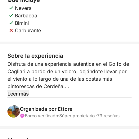
Nevera
Barbacoa
Bimini
Carburante
Sobre la experiencia
Disfruta de una experiencia auténtica en el Golfo de
Cagliari a bordo de un velero, dejándote llevar por
el viento a lo largo de una de las costas más
pintorescas de Cerdeña.
Leer más
Navegar ofrece un ritmo pausado y relajado,
perfecto para quienes desean escapar de la rutina
Organizada por Ettore
diaria y sumergirse por completo en la naturaleza.
Barco verificado
·
Súper propietario ·
73 reseñas
Lejos del ruido de los motores, disfrutarás del
sonido del mar, el viento en las velas y vistas
impresionantes.