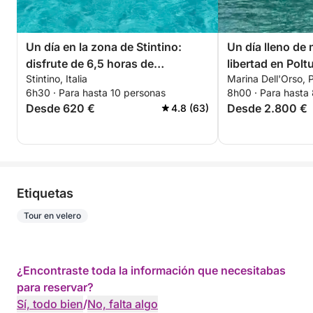
Un día en la zona de Stintino:
Un día lleno de
disfrute de 6,5 horas de
libertad en Polt
Stintino, Italia
Marina Dell'Orso, P
exploración a bordo de una
6h30 · Para hasta 10 personas
8h00 · Para hasta
lancha motora de 14 metros.
Desde 620 €
Desde 2.800 €
4.8 (63)
Etiquetas
Tour en velero
¿Encontraste toda la información que necesitabas
para reservar?
Sí, todo bien
/
No, falta algo