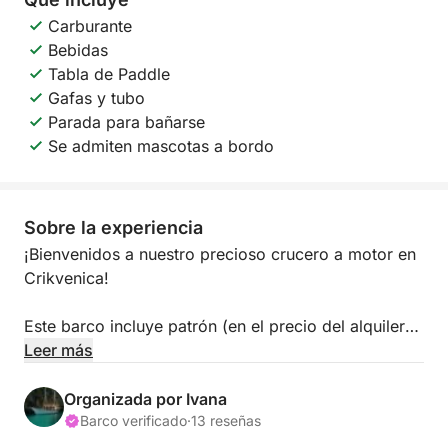
Carburante
Bebidas
Tabla de Paddle
Gafas y tubo
Parada para bañarse
Se admiten mascotas a bordo
Sobre la experiencia
¡Bienvenidos a nuestro precioso crucero a motor en
Crikvenica!
Este barco incluye patrón (en el precio del alquiler)
y es perfecto para pasar un día en el mar con
Leer más
familiares o amigos y explorar las hermosas costas
este y sur de la isla de Krk.
Organizada por Ivana
Barco verificado
·
13 reseñas
Tiene 9,2 metros de eslora y ofrece amplio espacio