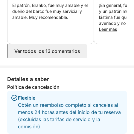
Click&Boat.
El patrón, Branko, fue muy amable y el
¡En general, fue u
dueño del barco fue muy servicial y
y un patrón muy 
¡Nos vemos pronto en Crikvenica!
amable. Muy recomendable.
lástima fue que e
averiado y no pud
acantilado. Pero 
Leer más
nada al respecto.
muy agradable qu
recomendar a tod
Ver todos los 13 comentarios
Detalles a saber
Política de cancelación
Flexible
Obtén un reembolso completo si cancelas al
menos 24 horas antes del inicio de tu reserva
(excluidas las tarifas de servicio y la
comisión).