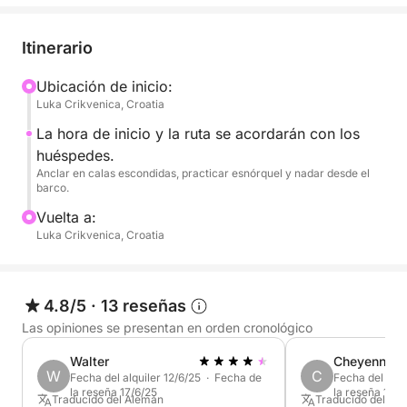
en las cubiertas de proa y popa para relajarse y
disfrutar de sus vacaciones rodeado de sol, aguas
Itinerario
cristalinas y naturaleza virgen. Tiene capacidad para
hasta 12 personas a bordo. También cuenta con un
Ubicación de inicio:
Luka Crikvenica, Croatia
toldo bimini para protegerse del sol. Podrá disfrutar
de música vía Bluetooth. ¡Les esperan bebidas de
La hora de inicio y la ruta se acordarán con los
bienvenida!
huéspedes.
Anclar en calas escondidas, practicar esnórquel y nadar desde el
barco.
INCLUIDO en el precio del alquiler:
Patrón
Vuelta a:
Luka Crikvenica, Croatia
Combustible
Tabla de paddle surf (SUP)
Bebidas
4.8/5
·
13 reseñas
¡Se admiten perros!
Las opiniones se presentan en orden cronológico
Walter
Cheyenne
Si tiene alguna pregunta sobre el barco o su
W
C
Fecha del alquiler 12/6/25 · Fecha de
Fecha del alqu
itinerario, envíenos un mensaje a través de
la reseña 17/6/25
la reseña 12/8
Traducido del Alemán
Traducido del Al