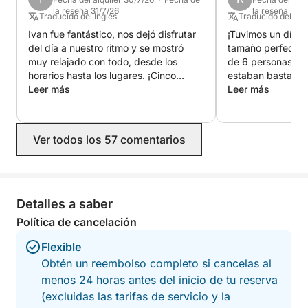
totalmente adaptado a sus preferencias.
la reseña 31/7/26
la reseña 27/7
Traducido del Inglés
Traducido del Ing
Ivan fue fantástico, nos dejó disfrutar
¡Tuvimos un día ge
Con bebidas, equipo de snorkel y combustible
del día a nuestro ritmo y se mostró
tamaño perfecto 
incluidos, todo está organizado para que disfrute de
muy relajado con todo, desde los
de 6 personas, y 
un día tranquilo y sin preocupaciones.
horarios hasta los lugares. ¡Cinco
estaban bastante 
estrellas!
Leer más
Ivan fue muy amab
Leer más
llevó a los lugar
Una experiencia perfecta para quienes buscan
tranquilos y sin qu
disfrutar plenamente de las islas de Dubrovnik en un
afectara.
día completo e inolvidable.
Ver todos los 57 comentarios
Detalles a saber
Política de cancelación
Flexible
Obtén un reembolso completo si cancelas al
menos 24 horas antes del inicio de tu reserva
(excluidas las tarifas de servicio y la