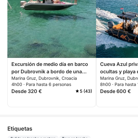
Excursión de medio día en barco
Cueva Azul priv
por Dubrovnik a bordo de una
ocultas y playa
Marina Gruz, Dubrovnik, Croacia
Marina Gruz, Dubr
lancha motora.
lancha rápida, e
4h00 · Para hasta 6 personas
8h00 · Para hasta
Elaphiti (8 h)
Desde 320 €
Desde 600 €
5 (43)
Etiquetas