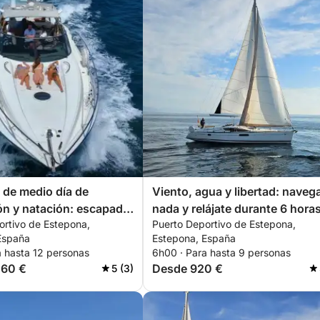
de medio día de
Viento, agua y libertad: naveg
n y natación: escapada
nada y relájate durante 6 hora
ortivo de Estepona,
Puerto Deportivo de Estepona,
s
España
Estepona, España
a hasta 12 personas
6h00 · Para hasta 9 personas
460 €
Desde 920 €
5 (3)