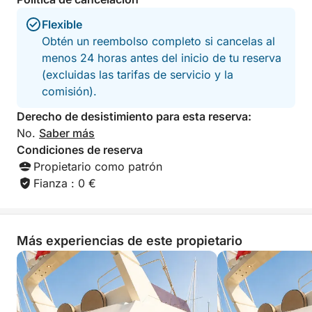
✅ Aperitivo premium de Salento
Flexible
Obtén un reembolso completo si cancelas al
✅ Almuerzo de mariscos a elegir:
menos 24 horas antes del inicio de tu reserva
(excluidas las tarifas de servicio y la
- Risotto de mariscos con lima y jengibre
comisión).
- Paccheri de mariscos
- Tubettini con ragú de pulpo
Derecho de desistimiento para esta reserva:
- Espaguetis con mejillones o almejas
No.
Saber más
Condiciones de reserva
✅ Refrescos y agua
Propietario como patrón
Fianza : 0 €
✅ Equipo de snorkel
✅ Música por Bluetooth a bordo
Más experiencias de este propietario
✅ Seguro de pasajeros
✅ Tabla de paddle surf disponible (si está