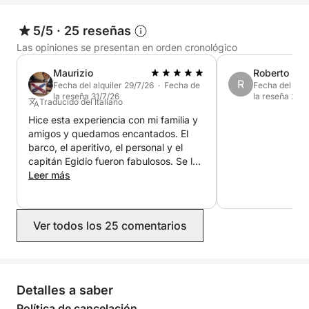
⚓ Itinerario de la experiencia
5/5
·
25 reseñas
Posibles paradas:
Las opiniones se presentan en orden cronológico
Maurizio
Roberto
Isla de Sant'Andrea
R
Fecha del alquiler 29/7/26 · Fecha de
Fecha del alqu
Punta della Suina
la reseña 31/7/26
la reseña 24/
Traducido del Italiano
Baia Verde
Hice esta experiencia con mi familia y
Santa Maria al Bagno
amigos y quedamos encantados. El
Porto Selvaggio
barco, el aperitivo, el personal y el
capitán Egidio fueron fabulosos. Se lo
Paradas para nadar, snorkel, relax al sol, almuerzo
recomiendo a cualquiera que quiera
Leer más
pasar uno o más días relajándose y
de mariscos y aperitivo a bordo.
divirtiéndose.
🥂 El paquete incluye:
Ver todos los 25 comentarios
✅ Yate privado con patrón
Detalles a saber
✅ Combustible estándar para navegación costera
Política de cancelación