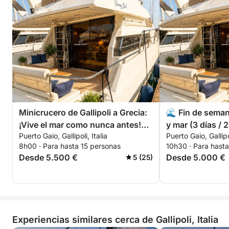
disponible a bordo)
Minicrucero de Gallipoli a Grecia:
🌊 Fin de seman
¡Vive el mar como nunca antes!
y mar (3 días / 
Puerto Gaio, Gallipoli, Italia
Puerto Gaio, Gallipol
🇮🇹 🇬🇷
8h00 · Para hasta 15 personas
10h30 · Para hasta
Desde 5.500 €
Desde 5.000 €
5 (25)
Experiencias similares cerca de Gallipoli, Italia