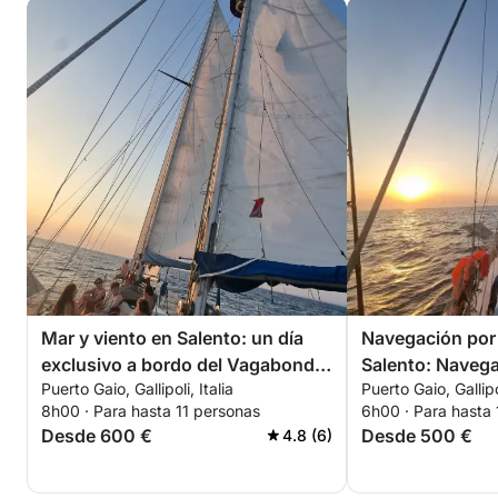
Mar y viento en Salento: un día
Navegación por 
exclusivo a bordo del Vagabond
Salento: Navega
Puerto Gaio, Gallipoli, Italia
Puerto Gaio, Gallipol
Ketch 47
bordo del Vaga
8h00 · Para hasta 11 personas
6h00 · Para hasta 
lunes a viernes
Desde 600 €
Desde 500 €
4.8 (6)