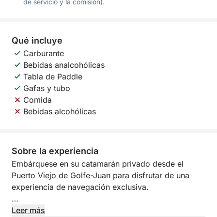
de servicio y la comisión).
Qué incluye
Carburante
Bebidas analcohólicas
Tabla de Paddle
Gafas y tubo
Comida
Bebidas alcohólicas
Sobre la experiencia
Embárquese en su catamarán privado desde el
Puerto Viejo de Golfe-Juan para disfrutar de una
experiencia de navegación exclusiva.
Este día a medida, dedicado al refinamiento y la
Leer más