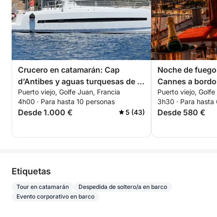
Crucero en catamarán: Cap
Noche de fuegos 
d’Antibes y aguas turquesas de la
Cannes a bordo 
Puerto viejo, Golfe Juan, Francia
Puerto viejo, Golfe
Riviera Francesa
Champán de cort
4h00 · Para hasta 10 personas
3h30 · Para hasta
noches este ver
Desde 1.000 €
Desde 580 €
5 (43)
julio 4, 15 y 24
Etiquetas
Tour en catamarán
Despedida de soltero/a en barco
Evento corporativo en barco