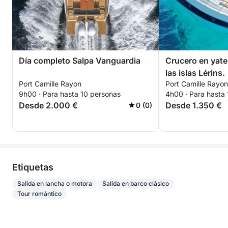
combinando el placer de navegar con el
descubrimiento de los tesoros ocultos de esta
emblemática región. Nos encantará compartir estos
momentos especiales contigo a bordo. Reserva ya y
prepárate para un día inolvidable en aguas
Día completo Salpa Vanguardia
Crucero en yate
cristalinas.
las islas Lérins.
Port Camille Rayon
Port Camille Rayon
9h00 · Para hasta 10 personas
4h00 · Para hasta
Desde 2.000 €
Desde 1.350 €
0 (0)
Etiquetas
Salida en lancha o motora
Salida en barco clásico
Tour romántico