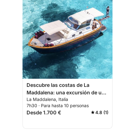
Descubre las costas de La
Maddalena: una excursión de un
La Maddalena, Italia
día completo a bordo de una
7h30 · Para hasta 10 personas
lancha motora.
Desde 1.700 €
4.8 (1)