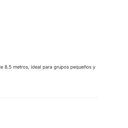
de 8,5 metros, ideal para grupos pequeños y
navegando junto a la playa rosa para tomar
las piscinas naturales de Budelli, con otras
cias) entre las islas de Caprera, Santo