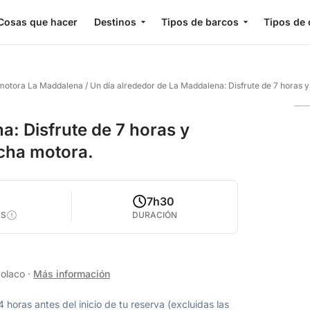
Cosas que hacer
Destinos
Tipos de barcos
Tipos de 
 motora La Maddalena
/
Un día alrededor de La Maddalena: Disfrute de 7 horas 
a: Disfrute de 7 horas y
cha motora.
0
7h30
AS
DURACIÓN
Polaco
·
Más información
oras antes del inicio de tu reserva (excluidas las