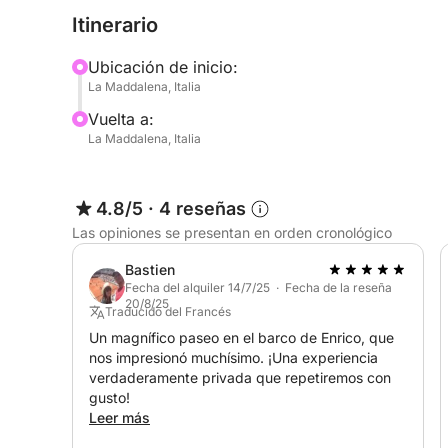
Stefano o La Maddalena.
Itinerario
Para la excursión al sur de Córcega, se aplica u
Ubicación de inicio:
La Maddalena, Italia
SALIDA:
Vuelta a:
Desde La Maddalena, Palau o Poltu Quatu.
La Maddalena, Italia
¡ATENCIÓN! RECARGO POR COMBUSTIBLE
Para salidas desde Poltu Quatu: +150 €
4.8/5
·
4 reseñas
Para salidas desde Palau: +70 €
Las opiniones se presentan en orden cronológico
LO QUE ENCONTRARÁS A BORDO:
Bastien
Cojines cómodos (renovados este año, con solári
Fecha del alquiler 14/7/25 · Fecha de la reseña
20/8/25
música, plataforma de baño con escalera e iglú di
Traducido del Francés
Un magnífico paseo en el barco de Enrico, que
nos impresionó muchísimo. ¡Una experiencia
CARACTERÍSTICAS:
verdaderamente privada que repetiremos con
Casco de fibra de vidrio súper estable, motor Su
gusto!
Leer más