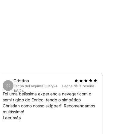
n suplemento de 300 €.
Cristina
C
um en proa), toldo, ducha, equipo de
Fecha del alquiler 30/7/24 · Fecha de la reseña
1/8/24
sponible bajo petición.
Foi uma belíssima experiencia navegar com o
semi rígido do Enrico, tendo o simpático
Christian como nosso skipper!! Recomendamos
muitíssimo!
zuki de 250 CV.
Leer más