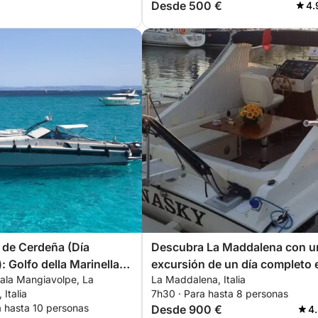
Desde 500 €
4.
 de Cerdeña (Día
Descubra La Maddalena con u
: Golfo della Marinella,
excursión de un día completo 
Cala Mangiavolpe, La
La Maddalena, Italia
y La Maddalena
lancha motora.
Italia
7h30 · Para hasta 8 personas
a hasta 10 personas
Desde 900 €
4.