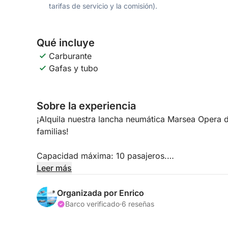
tarifas de servicio y la comisión).
Qué incluye
Carburante
Gafas y tubo
Sobre la experiencia
¡Alquila nuestra lancha neumática Marsea Opera 
familias!
Capacidad máxima: 10 pasajeros.
Leer más
ITINERARIO:
Primera parada para nadar en la isla de Spargi, 
Organizada por Enrico
fotos de recuerdo. Después, parada para nadar en 
Barco verificado
·
6 reseñas
paradas que varían (según el clima y sus preferen