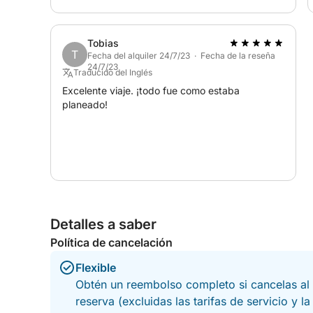
Tobias
T
Fecha del alquiler 24/7/23 · Fecha de la reseña
24/7/23
Traducido del Inglés
Excelente viaje. ¡todo fue como estaba
planeado!
Detalles a saber
Política de cancelación
Flexible
Obtén un reembolso completo si cancelas al 
reserva (excluidas las tarifas de servicio y l