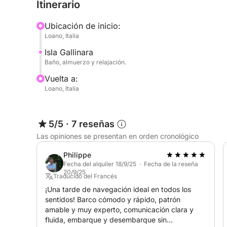
Itinerario
donde podrá disfrutar del mar en completa tranqu
Ubicación de inicio:
Durante la travesía, disfrutará del encanto de l
Loano, Italia
sonido del viento y las olas. Tendrá tiempo para r
Isla Gallinara
cristalinas del mar de Liguria y descubrir la cost
Baño, almuerzo y relajación.
Edoardo, patrón RYA Yachtmaster Offshore, le ac
Vuelta a:
Loano, Italia
garantizando una experiencia segura y placentera,
navegación como para quienes deseen probarla p
5/5
·
7 reseñas
Un día completo en el mar, que incluye navegació
Las opiniones se presentan en orden cronológico
Moon Shadow es un elegante Sun Odyssey 43 Le
Philippe
actualizado para garantizar comodidad, segurida
Fecha del alquiler 18/9/25 · Fecha de la reseña
20/9/25
Traducido del Francés
Navegar es la esencia de nuestras excursiones: ap
¡Una tarde de navegación ideal en todos los
guiar por el viento es la forma más auténtica de d
sentidos! Barco cómodo y rápido, patrón
amable y muy experto, comunicación clara y
fluida, embarque y desembarque sin
El barco está amarrado en Marina di Loano, listo