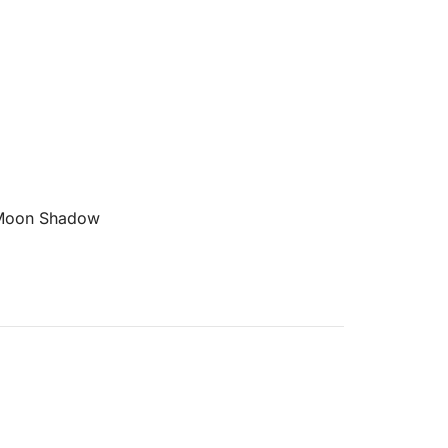
 Moon Shadow
bordo del Moon Shadow, descubriendo la
delle Palme hacia la isla de Gallinara,