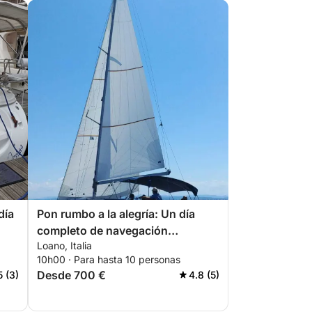
día
Pon rumbo a la alegría: Un día
completo de navegación
Loano, Italia
auténtica en Loano a bordo de un
10h00 · Para hasta 10 personas
velero.
Desde 700 €
5 (3)
4.8 (5)