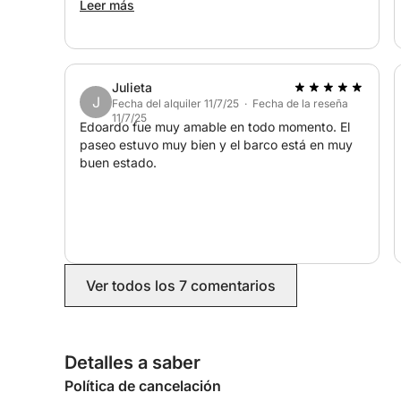
complicaciones. ¡Muy recomendable!
Leer más
costa de Liguria y ofrecerle una experiencia inolv
Julieta
J
Fecha del alquiler 11/7/25 · Fecha de la reseña
11/7/25
Edoardo fue muy amable en todo momento. El
paseo estuvo muy bien y el barco está en muy
buen estado.
Ver todos los 7 comentarios
Detalles a saber
Política de cancelación