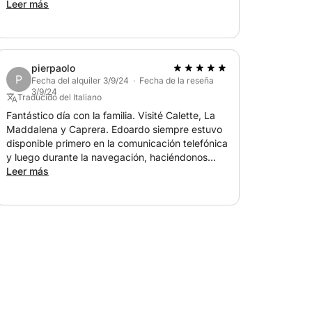
Leer más
conocimientos útiles. ¡Gracias de nuevo!
idable.
pierpaolo
P
Fecha del alquiler 3/9/24 · Fecha de la reseña
3/9/24
Traducido del Italiano
Fantástico día con la familia. Visité Calette, La
Maddalena y Caprera. Edoardo siempre estuvo
disponible primero en la comunicación telefónica
y luego durante la navegación, haciéndonos
comprender su pasión por el mar. Almuerzo
Leer más
perfecto. ¡¡Un chico joven, bien preparado y
trabajador!! Solo por esto y todo lo demás lo
recomiendo absolutamente!!! Hasta la próxima