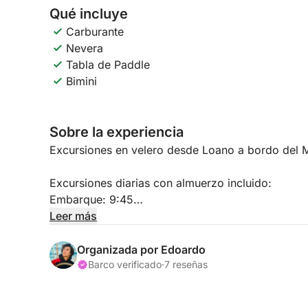
Qué incluye
Carburante
Nevera
Tabla de Paddle
Bimini
Sobre la experiencia
Excursiones en velero desde Loano a bordo del
Excursiones diarias con almuerzo incluido:
Embarque: 9:45
Desembarque: 17:30
Leer más
Disfrute de una experiencia única y relajante a 
Organizada por Edoardo
espléndida costa de Liguria.
Barco verificado
·
7 reseñas
Partiremos de Loano y navegaremos por la Riviera 