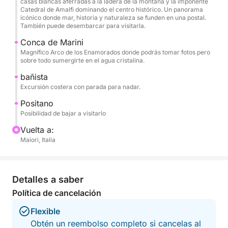
casas blancas aferradas a la ladera de la montaña y la imponente
Bluetooth, puertos USB, escalera de acceso y
Catedral de Amalfi dominando el centro histórico. Un panorama
nevera. Tiene capacidad para hasta 6 personas, lo
icónico donde mar, historia y naturaleza se funden en una postal.
También puede desembarcar para visitarla.
que la hace ideal para familias y grupos de amigos.
Conca de Marini
Magnífico Arco de los Enamorados donde podrás tomar fotos pero
El precio incluye la embarcación, combustible,
sobre todo sumergirte en el agua cristalina.
patrón, bebidas a bordo y toallas de playa, para que
bañista
solo te preocupes de disfrutar del mar y las vistas.
Excursión costera con parada para nadar.
Esta experiencia es la opción ideal para quienes
Positano
Posibilidad de bajar a visitarlo
desean descubrir la Costa Amalfitana desde el mar
de una manera auténtica, relajada e inolvidable,
Vuelta a:
creando recuerdos especiales con sus seres
Maiori, Italia
queridos.
Combustible incluido.
Detalles a saber
Política de cancelación
¡No dudes en contactarme en Click&Boat para
Flexible
obtener más información y reservar esta
Obtén un reembolso completo si cancelas al
embarcación de alto rendimiento y crear recuerdos