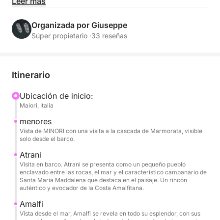
experimentando el mar a un ritmo tranquilo a bordo
Leer más
de una Allegra 21. Este tour está diseñado para
quienes desean explorar la costa en su totalidad,
Organizada por Giuseppe
combinando navegación panorámica, refrescantes
Súper propietario ·
33 reseñas
baños y momentos de pura relajación.
Durante el día, navegará a lo largo de una de las
Itinerario
costas más emblemáticas del Mediterráneo,
admirando Amalfi, Praiano y Positano desde el mar
Ubicación de inicio:
Maiori, Italia
con sus imponentes acantilados y colores únicos.
Las paradas para nadar le permitirán disfrutar de
menores
aguas cristalinas y del mar lejos de las multitudes,
Vista de MINORI con una visita a la cascada de Marmorata, visible
solo desde el barco.
mientras que a bordo podrá relajarse en las
cómodas cubiertas y bajo la sombra del toldo
Atrani
Visita en barco. Atrani se presenta como un pequeño pueblo
durante las horas más calurosas.
enclavado entre las rocas, el mar y el característico campanario de
Santa Maria Maddalena que destaca en el paisaje. Un rincón
auténtico y evocador de la Costa Amalfitana.
La embarcación ofrece todas las comodidades
necesarias para un día perfecto: una amplia
Amalfi
cubierta, ducha de agua dulce, equipo de música
Vista desde el mar, Amalfi se revela en todo su esplendor, con sus