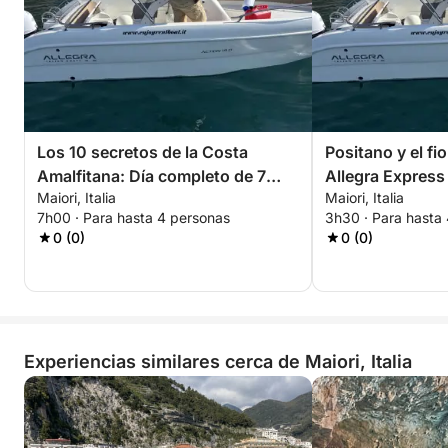
Los 10 secretos de la Costa
Positano y el fi
Amalfitana: Día completo de 7
Allegra Express
Maiori, Italia
Maiori, Italia
horas
7h00 · Para hasta 4 personas
3h30 · Para hasta
0 (0)
0 (0)
Experiencias similares cerca de Maiori, Italia