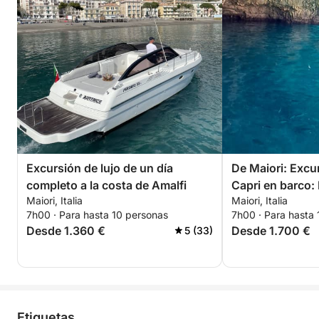
Excursión de lujo de un día
De Maiori: Excur
completo a la costa de Amalfi
Capri en barco:
Maiori, Italia
Maiori, Italia
amalfitana con e
7h00 · Para hasta 10 personas
7h00 · Para hasta
Desde 1.360 €
Desde 1.700 €
5 (33)
Etiquetas