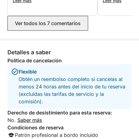
llegar. No se trata de un tour rígido: es su propia
Leer más
experto en resolv
Leer más
fue a buscar las 
fiesta privada en el mar, personalizada según su
que habíamos olv
tiempo, su estilo y su grupo.
quedamos muy co
Ver todos los 7 comentarios
satisfechos.
Detalles a saber
Política de cancelación
Flexible
Obtén un reembolso completo si cancelas al
menos 24 horas antes del inicio de tu reserva
(excluidas las tarifas de servicio y la
comisión).
Derecho de desistimiento para esta reserva:
No.
Saber más
Condiciones de reserva
Patrón profesional a bordo incluido