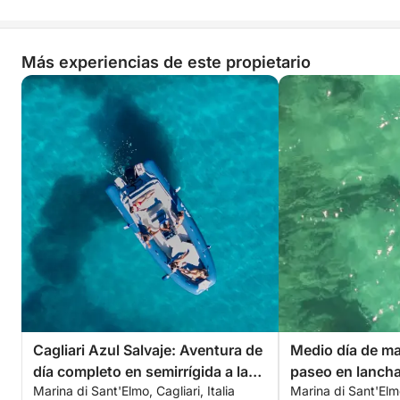
Más experiencias de este propietario
Cagliari Azul Salvaje: Aventura de
Medio día de ma
día completo en semirrígida a las
paseo en lancha
Marina di Sant'Elmo, Cagliari, Italia
Marina di Sant'Elmo,
calas secretas de la Silla del
emblemática cos