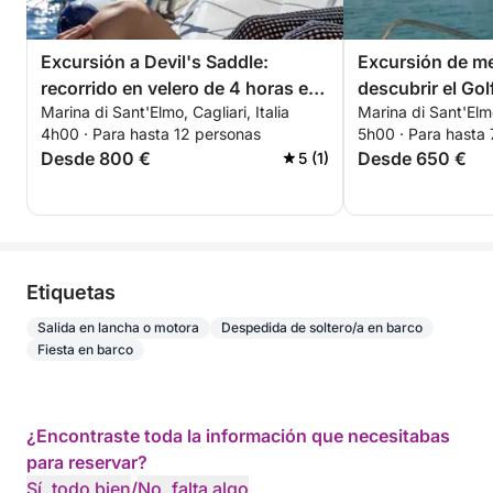
Excursión a Devil's Saddle:
Excursión de me
recorrido en velero de 4 horas en
descubrir el Gol
Marina di Sant'Elmo, Cagliari, Italia
Marina di Sant'Elmo,
Cagliari.
4h00 · Para hasta 12 personas
5h00 · Para hasta
Desde 800 €
Desde 650 €
5 (1)
Etiquetas
Salida en lancha o motora
Despedida de soltero/a en barco
Fiesta en barco
¿Encontraste toda la información que necesitabas
para reservar?
Sí, todo bien
/
No, falta algo