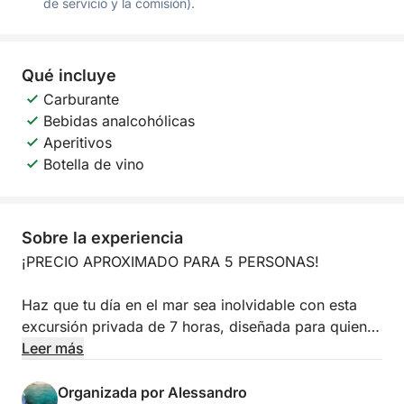
de servicio y la comisión).
Qué incluye
Carburante
Bebidas analcohólicas
Aperitivos
Botella de vino
Sobre la experiencia
¡PRECIO APROXIMADO PARA 5 PERSONAS!
Haz que tu día en el mar sea inolvidable con esta
excursión privada de 7 horas, diseñada para quienes
buscan algo más que un simple paseo en barco.
Leer más
Ideal para escapadas románticas, lunas de miel,
cumpleaños, aniversarios o incluso pedidas de
Organizada por Alessandro