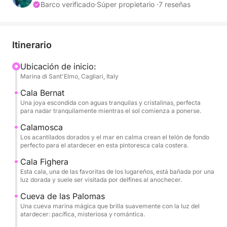
mano sorpresa, esta experiencia ofrece un día
Barco verificado
·
Súper propietario ·
7 reseñas
completo de sol, mar y celebraciones en los
rincones más bellos de la costa sur de Cerdeña.
Itinerario
Partimos de Marina di Sant'Elmo para una
navegación exclusiva a lo largo de la costa sureste
Ubicación de inicio:
Marina di Sant'Elmo, Cagliari, Italy
de Cerdeña, dejando el ritmo del día completamente
a tu elección. Tras bordear los acantilados de la
Cala Bernat
Sella del Diavolo, continuaremos hacia paisajes
Una joya escondida con aguas tranquilas y cristalinas, perfecta
para nadar tranquilamente mientras el sol comienza a ponerse.
cada vez más salvajes y vírgenes.
Calamosca
Los acantilados dorados y el mar en calma crean el telón de fondo
Navegarás entre calas escondidas y aguas
perfecto para el atardecer en esta pintoresca cala costera.
cristalinas, haciendo paradas para nadar y relajarte
Cala Fighera
en lugares únicos de camino a Villasimius,
Esta cala, una de las favoritas de los lugareños, está bañada por una
incluyendo playas espectaculares como Mari Pintau
luz dorada y suele ser visitada por delfines al anochecer.
y otras bahías accesibles solo por mar.
Cueva de las Palomas
Una cueva marina mágica que brilla suavemente con la luz del
Durante la excursión, tendrás tiempo de sobra para
atardecer: pacífica, misteriosa y romántica.
disfrutar del mar, practicar snorkel y simplemente