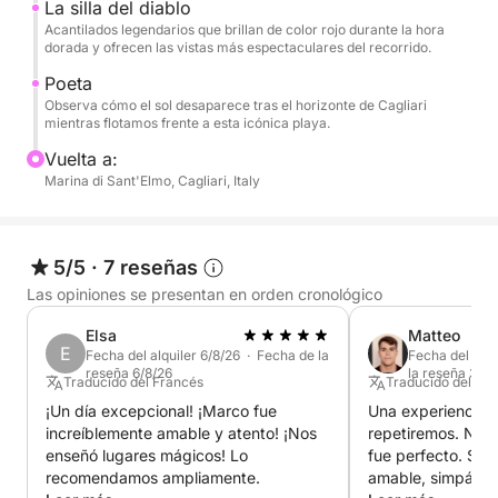
La silla del diablo
relajarte lejos de las multitudes. A bordo, podrá
Acantilados legendarios que brillan de color rojo durante la hora
relajarse, tomar el sol o brindar mientras admira
dorada y ofrecen las vistas más espectaculares del recorrido.
vistas impresionantes.
Poeta
Observa cómo el sol desaparece tras el horizonte de Cagliari
mientras flotamos frente a esta icónica playa.
Una experiencia más larga y completa, ideal para
quienes desean explorar el lado más auténtico y
Vuelta a:
espectacular de la costa hasta Villasimius,
Marina di Sant'Elmo, Cagliari, Italy
disfrutando del mar con total libertad y comodidad.
Lo que distingue a esta experiencia es su flexibilidad
5/5
·
7 reseñas
y personalización. ¿Quiere celebrar un cumpleaños
Las opiniones se presentan en orden cronológico
con amigos, escuchar su lista de reproducción
Elsa
Matteo
favorita o disfrutar de un almuerzo romántico
E
Fecha del alquiler 6/8/26 · Fecha de la
Fecha del alqu
fondeados? Solo tiene que pedirlo. Nuestra lancha
reseña 6/8/26
la reseña 31/7
Traducido del Francés
Traducido del Ital
auxiliar es rápida, segura y perfecta para navegar
¡Un día excepcional! ¡Marco fue
Una experiencia 
por la costa rocosa de Cerdeña, ofreciendo acceso
increíblemente amable y atento! ¡Nos
repetiremos. Nues
a calas tranquilas y rincones encantadores a los que
enseñó lugares mágicos! Lo
fue perfecto. Serv
los barcos más grandes simplemente no pueden
recomendamos ampliamente.
amable, simpático