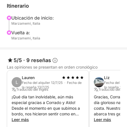
de Sicilia). Las impresionantes vistas que se pueden
Itinerario
contemplar en una excursión de un día son
innumerables: Porto Palo di Capopassero, Vendicari,
Ubicación de inicio:
Marzamemi, Italia
Fontane Bianche, la famosa playa de Calamosche,
por nombrar solo algunas. En cualquier caso,
Vuelta a:
encontrará lugares preciosos, gente amable y una
Marzamemi, Italia
gastronomía exquisita.
La embarcación también está equipada para todo
5/5
·
9 reseñas
tipo de pesca, desde atún hasta pargo, e incluso
Las opiniones se presentan en orden cronológico
pesca de altura.
Lauren
Liz
L
Fecha del alquiler 12/7/25 · Fecha de
Fecha del alqu
Los precios incluyen patrón y combustible si
la reseña 13/7/25
la reseña 24/
Traducido del Inglés
Traducido del Ing
navegamos cerca. Si desea viajar distancias más
¡Qué día tan inolvidable, aún más
Gracias, Corrado
largas, póngase en contacto conmigo a través de
especial gracias a Corrado y Aldo!
día glorioso nave
Click&Boat; seguro que podemos encontrar una
Desde el momento en que subimos a
costa. Nuestra fa
solución.
bordo, nos hicieron sentir como en
abarca tres gene
casa. Lo mejor para los niños fue
Leer más
bien atendida por
Leer más
poder tomar el timón, ¡un detalle tan
hicieron sentir m