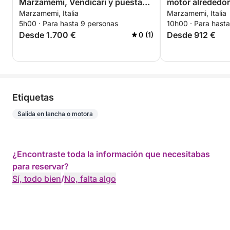
Marzamemi, Vendicari y puesta
motor alrededo
Marzamemi, Italia
Marzamemi, Italia
de sol sobre el mar de Sicilia.
5h00 · Para hasta 9 personas
10h00 · Para hast
Desde 1.700 €
Desde 912 €
0 (1)
Etiquetas
Salida en lancha o motora
¿Encontraste toda la información que necesitabas
para reservar?
Sí, todo bien
/
No, falta algo