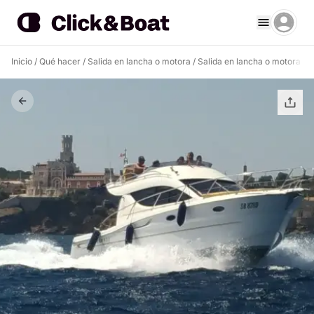
Inicio
/
Qué hacer
/
Salida en lancha o motora
/
Salida en lancha o motora 