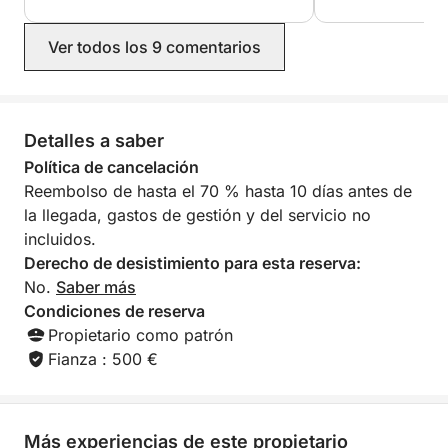
considerado que les alegró el día! Los
atendidos durante
recomendamos muchísimo. Gracias
capitán encantado
Ver todos los 9 comentarios
por los recuerdos tan increíbles.
Pucci tiene todo l
recomiendo sin duda. Muchas g
Liz
Detalles a saber
Política de cancelación
Reembolso de hasta el 70 % hasta 10 días antes de
la llegada, gastos de gestión y del servicio no
incluidos.
Derecho de desistimiento para esta reserva:
No.
Saber más
Condiciones de reserva
Propietario como patrón
Fianza : 500 €
Más experiencias de este propietario