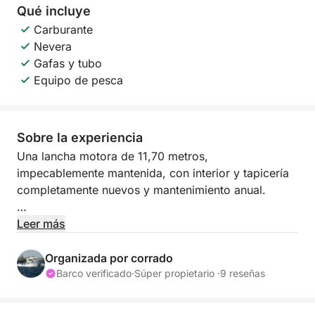
Qué incluye
Carburante
Nevera
Gafas y tubo
Equipo de pesca
Sobre la experiencia
Una lancha motora de 11,70 metros,
impecablemente mantenida, con interior y tapicería
completamente nuevos y mantenimiento anual.
La embarcación está amarrada en el Club Náutico,
Leer más
un lugar ideal para todo tipo de excursiones.
Organizada por corrado
Es perfecta para escapadas familiares de fin de
Barco verificado
·
Súper propietario ·
9 reseñas
semana para descubrir y disfrutar de los lugares
más bellos del mundo (vivo en el extremo oriental