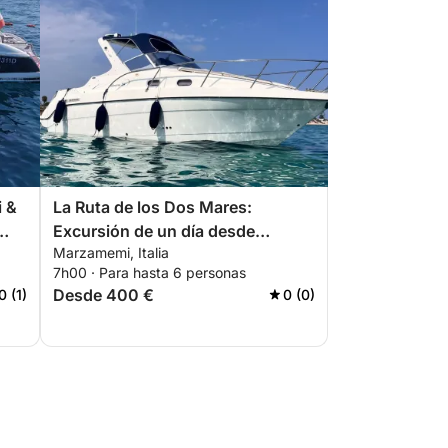
i &
La Ruta de los Dos Mares:
Excursión de un día desde
Marzamemi, Italia
Portopalo di Capo Passero
7h00 · Para hasta 6 personas
Desde 400 €
0 (1)
0 (0)