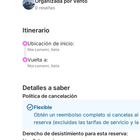
A bordo, tendrá todo lo necesario para relajarse
Organizada por Vento
bienvenida, mantelería, agua y refrescos, música y
0 reseñas
barco está totalmente equipado con todas las me
Itinerario
Prepárese para dejar atrás el estrés de la vida c
pura serenidad.
Ubicación de inicio:
Marzamemi, Italia
Vuelta a:
Marzamemi, Italia
Detalles a saber
Política de cancelación
Flexible
Obtén un reembolso completo si cancelas al 
reserva (excluidas las tarifas de servicio y l
Derecho de desistimiento para esta reserva: