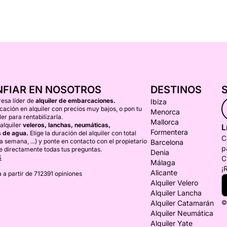
NFIAR EN NOSOTROS
DESTINOS
esa líder de
alquiler de embarcaciones.
Ibiza
ción en alquiler con precios muy bajos, o pon tu
Menorca
er para rentabilizarla.
Mallorca
alquiler
veleros, lanchas, neumáticas,
L
Formentera
 de agua.
Elige la duración del alquiler con total
C
una semana, ...) y ponte en contacto con el propietario
Barcelona
p
e directamente todas tus preguntas.
Denia
S
C
Málaga
¡
Alicante
 a partir de 712391 opiniones
Alquiler Velero
Alquiler Lancha
Alquiler Catamarán
©
Alquiler Neumática
Alquiler Yate