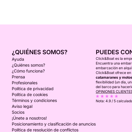
¿QUIÉNES SOMOS?
PUEDES CO
Click&Boat es la empr
Ayuda
Encuentra una embarca
¿Quiénes somos?
embarcación en alquil
¿Cómo funciona?
Click&Boat ofrece en 
Prensa
catamaranes y motos
flexibilidad (un día, 
Profesionales
del barco para hacerl
Política de privacidad
OPINIONES CLIENTE
Política de cookies
Términos y condiciones
Nota:
4.9 / 5
calculada
Aviso legal
Socios
¡Únete a nosotros!
Posicionamiento y clasificación de anuncios
Política de resolución de conflictos