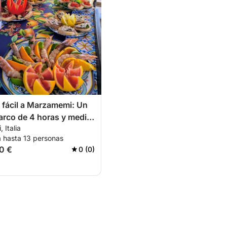
fácil a Marzamemi: Un
barco de 4 horas y media
 Italia
 motora.
a hasta 13 personas
0 €
0 (0)