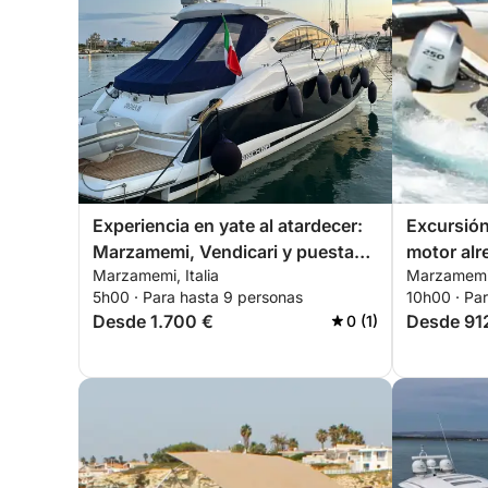
Experiencia en yate al atardecer:
Excursión
Marzamemi, Vendicari y puesta
motor al
Marzamemi, Italia
Marzamemi,
de sol sobre el mar de Sicilia.
5h00 · Para hasta 9 personas
10h00 · Pa
Desde 1.700 €
Desde 91
0 (1)