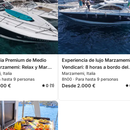
cia Premium de Medio
Experiencia de lujo Marzamem
rzamemi: Relax y Mar
Vendicari: 8 horas a bordo del
 Italia
Marzamemi, Italia
Sunseeker Portofino 47.
a hasta 9 personas
8h00 · Para hasta 9 personas
400 €
Desde 2.000 €
0 (1)