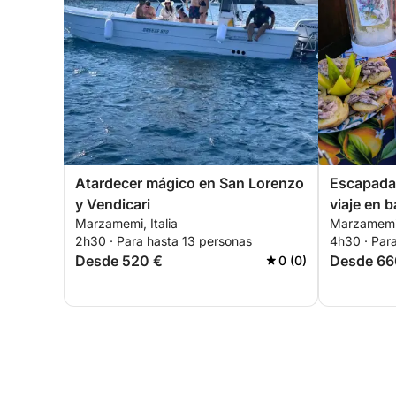
Atardecer mágico en San Lorenzo
Escapada 
y Vendicari
viaje en 
Marzamemi, Italia
Marzamemi,
en lancha
2h30 · Para hasta 13 personas
4h30 · Par
Desde 520 €
Desde 66
0 (0)