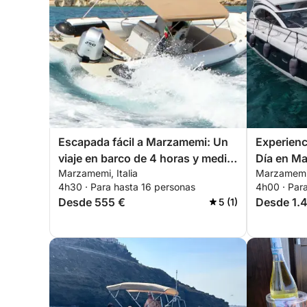
Escapada fácil a Marzamemi: Un
Experien
viaje en barco de 4 horas y media
Día en Ma
Marzamemi, Italia
Marzamemi,
en lancha motora.
Cristalino
4h30 · Para hasta 16 personas
4h00 · Par
Desde 555 €
Desde 1.
5 (1)