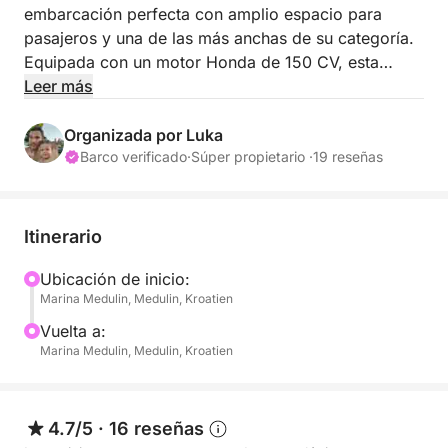
embarcación perfecta con amplio espacio para
pasajeros y una de las más anchas de su categoría.
Equipada con un motor Honda de 150 CV, esta
lancha es una opción rápida y eficiente para sus
Leer más
vacaciones de verano. Tiene capacidad para hasta
10 pasajeros, con mucho espacio para sentarse y
Organizada por Luka
moverse cómodamente a bordo. Su fácil
Barco verificado
·
Súper propietario ·
19 reseñas
maniobrabilidad y el manejo sencillo de su equipo
garantizan una navegación segura y placentera.
Recomendada para todo tipo de grupos y perfecta
Itinerario
para excursiones de un día.
Ubicación de inicio:
Marina Medulin, Medulin, Kroatien
Si no dispone de licencia de navegación ni
experiencia náutica, podemos proporcionarle uno
Vuelta a:
de nuestros patrones profesionales por 150 € al día.
Marina Medulin, Medulin, Kroatien
La embarcación se encuentra en Medulin, desde
donde podrá explorar numerosos parajes preciosos
4.7/5
·
16 reseñas
y disfrutar de la costa croata.