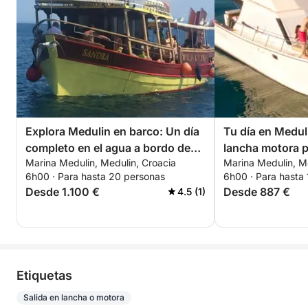
Explora Medulin en barco: Un día
Tu día en Medul
completo en el agua a bordo de
lancha motora p
Marina Medulin, Medulin, Croacia
Marina Medulin, M
una lancha motora.
descubrimiento
6h00 · Para hasta 20 personas
6h00 · Para hasta
Desde 1.100 €
Desde 887 €
4.5 (1)
Etiquetas
Salida en lancha o motora