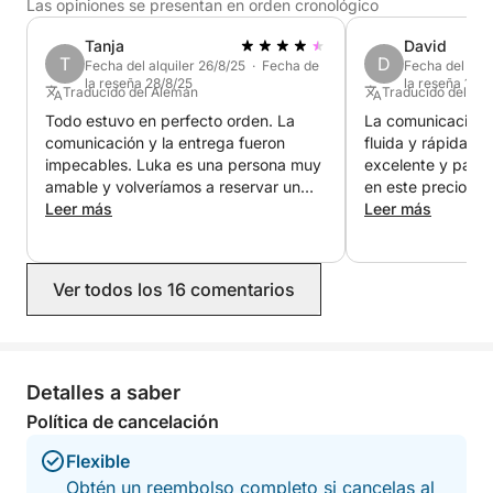
Las opiniones se presentan en orden cronológico
Tanja
David
Para cualquier consulta, póngase en contacto con
T
D
Fecha del alquiler 26/8/25 · Fecha de
Fecha del alqu
nosotros a través de la plataforma Click&Boat.
la reseña 28/8/25
la reseña 15/8
Traducido del Alemán
Traducido del Ho
Todo estuvo en perfecto orden. La
La comunicación 
¡Esperamos verle pronto!
comunicación y la entrega fueron
fluida y rápida. R
impecables. Luka es una persona muy
excelente y pasam
amable y volveríamos a reservar un
en este precioso 
barco con él sin dudarlo.
Leer más
Leer más
Ver todos los 16 comentarios
Detalles a saber
Política de cancelación
Flexible
Obtén un reembolso completo si cancelas al