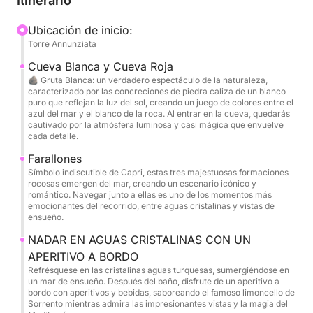
Itinerario
Torre Annunziata
Nuestros conductores le recogerán directamente en
Ubicación de inicio:
Torre Annunziata
su alojamiento y le llevarán al punto de partida, a
unos 20 minutos de distancia.
Cueva Blanca y Cueva Roja
🪨 Gruta Blanca: un verdadero espectáculo de la naturaleza,
caracterizado por las concreciones de piedra caliza de un blanco
TRASLADO DE NÁPOLES A TORRE ANNUNZIATA
puro que reflejan la luz del sol, creando un juego de colores entre el
NO INCLUIDO EN EL PRECIO
azul del mar y el blanco de la roca. Al entrar en la cueva, quedarás
cautivado por la atmósfera luminosa y casi mágica que envuelve
cada detalle.
Como alternativa, la excursión ofrece una opción de
Farallones
salida flexible: Torre Annunziata, Marina di Stabia,
Símbolo indiscutible de Capri, estas tres majestuosas formaciones
Sorrento, Massa Lubrense, Capri, Nerano, Positano,
rocosas emergen del mar, creando un escenario icónico y
romántico. Navegar junto a ellas es uno de los momentos más
Praiano y Amalfi.
emocionantes del recorrido, entre aguas cristalinas y vistas de
ensueño.
Esta flexibilidad le permite comenzar su experiencia
NADAR EN AGUAS CRISTALINAS CON UN
desde el lugar que mejor se adapte a su itinerario,
APERITIVO A BORDO
garantizando un viaje personalizado y sin
Refrésquese en las cristalinas aguas turquesas, sumergiéndose en
contratiempos por el Mediterráneo.
un mar de ensueño. Después del baño, disfrute de un aperitivo a
bordo con aperitivos y bebidas, saboreando el famoso limoncello de
Sorrento mientras admira las impresionantes vistas y la magia del