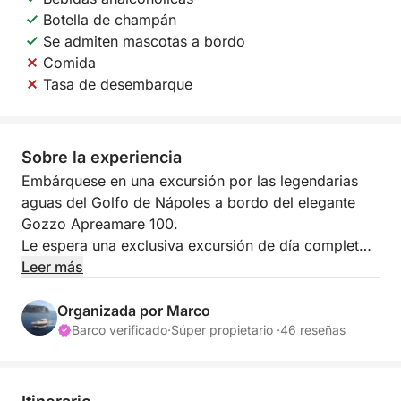
Botella de champán
Se admiten mascotas a bordo
Comida
Tasa de desembarque
Sobre la experiencia
Embárquese en una excursión por las legendarias
aguas del Golfo de Nápoles a bordo del elegante
Gozzo Apreamare 100.
Le espera una exclusiva excursión de día completo
para descubrir la mágica isla de Capri, un icono
Leer más
atemporal de belleza y estilo. Desde una
perspectiva privilegiada, admirará las maravillas
Organizada por Marco
naturales que la han hecho famosa en todo el
Barco verificado
·
Súper propietario ·
46 reseñas
mundo.
📍 PUERTO DE SALIDA: NÁPOLES con traslado a