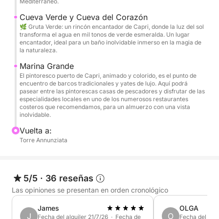
El itinerario está diseñado para que disfrutes cada
Mediterráneo.
momento: vistas impresionantes, paradas en bahías
Cueva Verde y Cueva del Corazón
paradisíacas y lugares espectaculares.
🌿 Gruta Verde: un rincón encantador de Capri, donde la luz del sol
transforma el agua en mil tonos de verde esmeralda. Un lugar
encantador, ideal para un baño inolvidable inmerso en la magia de
Navegaremos alrededor de Capri, visitando la
la naturaleza.
evocadora Gruta Blanca y la espectacular Gruta
Marina Grande
Verde, donde el agua brilla con reflejos únicos.
El pintoresco puerto de Capri, animado y colorido, es el punto de
Te cautivará la majestuosidad de los Faraglioni y la
encuentro de barcos tradicionales y yates de lujo. Aquí podrá
pasear entre las pintorescas casas de pescadores y disfrutar de las
espectacular Gruta del Corazón.
especialidades locales en uno de los numerosos restaurantes
costeros que recomendamos, para un almuerzo con una vista
inolvidable.
Habrá numerosas paradas para nadar en aguas
cristalinas, con equipo de snorkel disponible para
Vuelta a:
Torre Annunziata
explorar el fondo marino.
✅ El precio incluye:
• Patrón
5/5
·
36 reseñas
• Combustible
Las opiniones se presentan en orden cronológico
• Cancelación gratuita en caso de mal tiempo
James
OLGA
• Aperitivo de bienvenida con 5 snacks diferentes
J
O
Fecha del alquiler 21/7/26 · Fecha de
Fecha del alqu