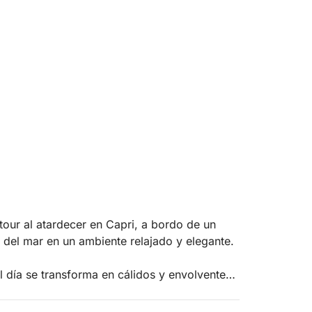
tour al atardecer en Capri, a bordo de un
del mar en un ambiente relajado y elegante.
el día se transforma en cálidos y envolventes
e bañan en tonos dorados, ofreciendo un