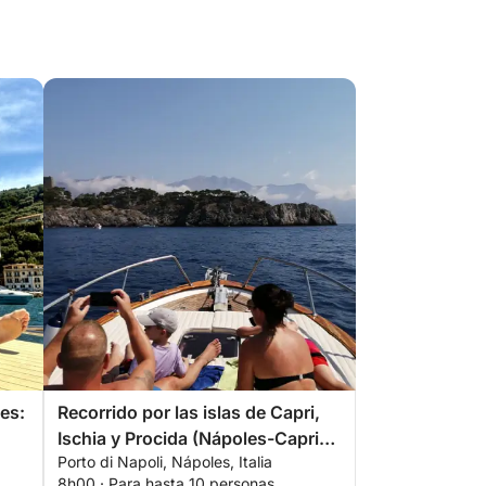
es:
Recorrido por las islas de Capri,
Ischia y Procida (Nápoles-Capri-
Porto di Napoli, Nápoles, Italia
Nápoles) o (Nápoles-Ischia-
8h00 · Para hasta 10 personas