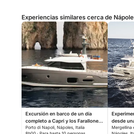
Experiencias similares cerca de Nápoles
Excursión en barco de un día
Experimen
completo a Capri y los Farallones
desde una
Porto di Napoli, Nápoles, Italia
Mergellina 
desde Nápoles
8h00 · Para hasta 10 personas
Nápoles, Ita