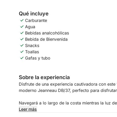
Qué incluye
Carburante
Agua
Bebidas analcohólicas
Bebida de Bienvenida
Snacks
Toallas
Gafas y tubo
Sobre la experiencia
Disfrute de una experiencia cautivadora con este 
moderno Jeanneau DB/37, perfecto para disfrutar 
Navegará a lo largo de la costa mientras la luz d
tonos. Los Faraglioni, los acantilados y el mar s
Leer más
espectáculo natural único.