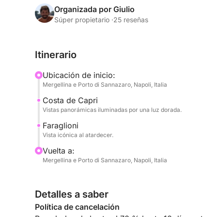
Organizada por Giulio
A bordo, los acogedores espacios y el diseño co
Súper propietario ·
25 reseñas
relajarse, escuchar música y disfrutar del moment
al atardecer, entre aguas tranquilas y vistas inolv
Itinerario
La experiencia está diseñada para ofrecer tranquili
Ubicación de inicio:
tiempo parece detenerse mientras el sol desapare
Mergellina e Porto di Sannazaro, Napoli, Italia
Costa de Capri
Ideal para parejas, grupos pequeños u ocasiones 
Vistas panorámicas iluminadas por una luz dorada.
experimentar Capri en su máximo esplendor.
Faraglioni
Vista icónica al atardecer.
Reserve ahora en Click&Boat y disfrute del atarde
Vuelta a:
Mergellina e Porto di Sannazaro, Napoli, Italia
Detalles a saber
Política de cancelación