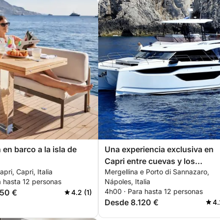
en barco a la isla de
Una experiencia exclusiva en
Capri entre cuevas y los
pri, Capri, Italia
Mergellina e Porto di Sannazaro,
Faraglioni.
a hasta 12 personas
Nápoles, Italia
4h00 · Para hasta 12 personas
150 €
4.2 (1)
Desde 8.120 €
4.