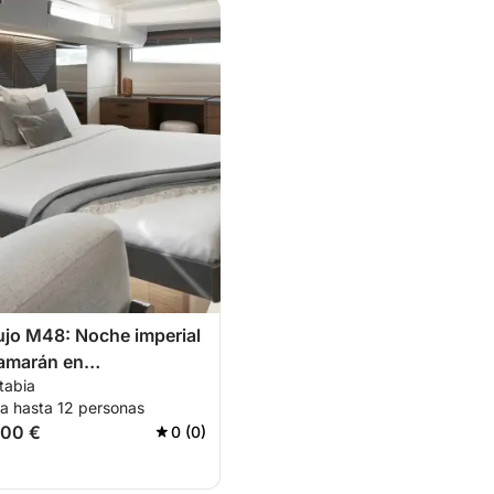
lujo M48: Noche imperial
tamarán en
tabia
mmare
ra hasta 12 personas
900 €
0 (0)