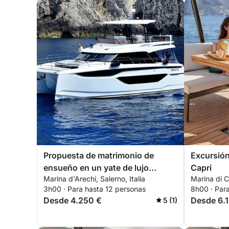
Propuesta de matrimonio de
Excursión 
ensueño en un yate de lujo
Capri
Marina d'Arechi, Salerno, Italia
Marina di Ca
(Prestige M48)
3h00 · Para hasta 12 personas
8h00 · Par
Desde 4.250 €
Desde 6.
5 (1)