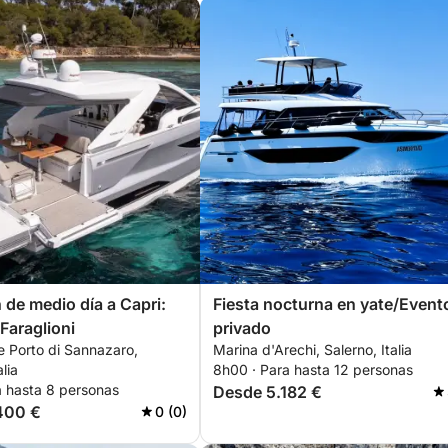
 de medio día a Capri:
Fiesta nocturna en yate/Event
Faraglioni
privado
e Porto di Sannazaro,
Marina d'Arechi, Salerno, Italia
lia
8h00 · Para hasta 12 personas
a hasta 8 personas
Desde 5.182 €
400 €
0 (0)