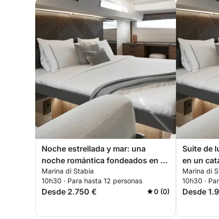
Noche estrellada y mar: una
Suite de 
noche romántica fondeados en el
en un ca
Marina di Stabia
Marina di S
Prestige M48.
Castella
10h30 · Para hasta 12 personas
10h30 · Pa
Desde 2.750 €
Desde 1.
0 (0)