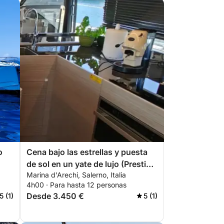
o
Cena bajo las estrellas y puesta
de sol en un yate de lujo (Prestige
Marina d'Arechi, Salerno, Italia
M48)
4h00 · Para hasta 12 personas
Desde 3.450 €
5 (1)
5 (1)