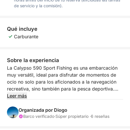
de servicio y la comisión).
Qué incluye
Carburante
Sobre la experiencia
La Calypso 590 Sport Fishing es una embarcación
muy versátil, ideal para disfrutar de momentos de
ocio no solo para los aficionados a la navegación
recreativa, sino también para la pesca deportiva.
Construida en Fuzeta en el año 2000, esta
Leer más
embarcación fue un éxito en su momento, con
cientos de unidades vendidas. En 2023, fue
Organizada por Diogo
completamente renovada y actualmente cuenta con
Barco verificado
·
Súper propietario ·
6 reseñas
todas las comodidades necesarias para brindar