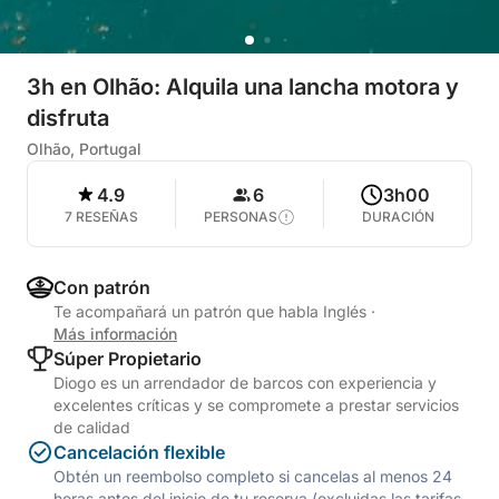
3h en Olhão: Alquila una lancha motora y
disfruta
Olhão, Portugal
4.9
6
3h00
7 RESEÑAS
PERSONAS
DURACIÓN
Con patrón
Te acompañará un patrón que habla Inglés
·
Más información
Súper Propietario
Diogo es un arrendador de barcos con experiencia y
excelentes críticas y se compromete a prestar servicios
de calidad
Cancelación flexible
Obtén un reembolso completo si cancelas al menos 24
horas antes del inicio de tu reserva (excluidas las tarifas