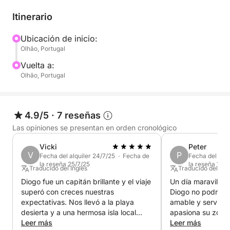
confort y momentos de diversión y puro ocio a toda
la tripulación, ya sea en familia o con amigos.
Itinerario
Ubicación de inicio:
Olhão, Portugal
Vuelta a:
Olhão, Portugal
4.9/5
·
7 reseñas
Las opiniones se presentan en orden cronológico
Vicki
Peter
V
P
Fecha del alquiler 24/7/25 · Fecha de
Fecha del alqu
la reseña 25/7/25
la reseña 19/8
Traducido del Inglés
Traducido del Ing
Diogo fue un capitán brillante y el viaje
Un día maravilloso 
superó con creces nuestras
Diogo no podría s
expectativas. Nos llevó a la playa
amable y servicial
desierta y a una hermosa isla local
apasiona su zona 
donde disfrutamos de una deliciosa
Leer más
experiencia y ori
Leer más