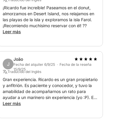
¡Ricardo fue increíble! Paseamos en el donut,
almorzamos en Desert Island, nos relajamos en
las playas de la isla y exploramos la isla Farol.
¡Recomiendo muchísimo reservar con él! ??
Leer más
cancelarse en caso de mal tiempo;
João
J
Fecha del alquiler 6/9/25 · Fecha de la reseña
15/9/25
Traducido del Inglés
Gran experiencia. Ricardo es un gran propietario
y anfitrión. Es paciente y conocedor, y tuvo la
amabilidad de acompañarnos un rato para
ayudar a un marinero sin experiencia (yo :P). El
barco era increíble, espacioso y práctico, con
Leer más
buen equipamiento (el techo solar era
simplemente impagable). Un día genial, espero
repetir el año que viene :) Muy recomendable.