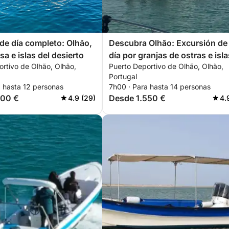
de día completo: Olhão,
Descubra Olhão: Excursión de
a e islas del desierto
día por granjas de ostras e isla
rtivo de Olhão, Olhão,
Puerto Deportivo de Olhão, Olhão,
desiertas
Portugal
a hasta 12 personas
7h00 · Para hasta 14 personas
300 €
Desde 1.550 €
4.9 (29)
4.