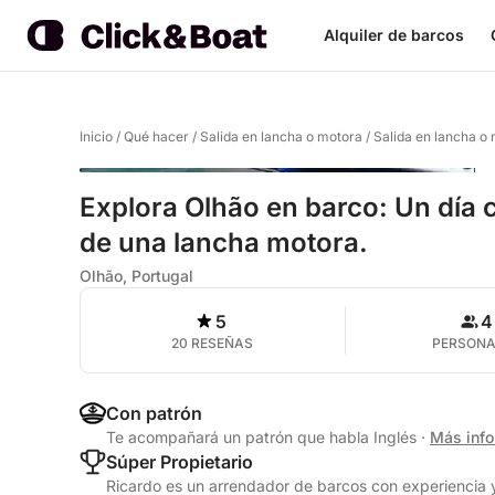
Alquiler de barcos
Inicio
/
Qué hacer
/
Salida en lancha o motora
/
Salida en lancha o
Explora Olhão en barco: Un día 
de una lancha motora.
Olhão, Portugal
5
4
20 RESEÑAS
PERSON
Con patrón
Te acompañará un patrón que habla Inglés
·
Más inf
Súper Propietario
Ricardo es un arrendador de barcos con experiencia y