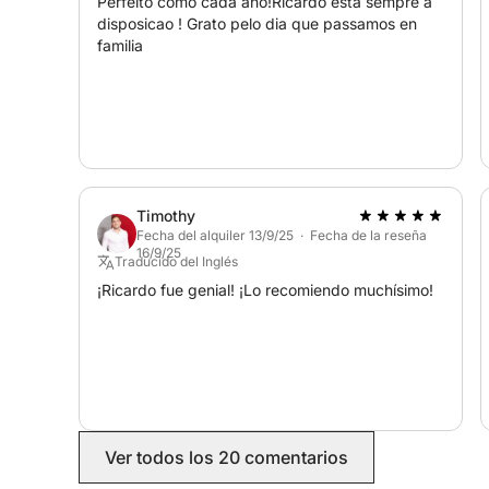
• Depósito de garantía: 400 €
Perfeito como cada ano!Ricardo esta sempre a
disposicao ! Grato pelo dia que passamos en
• Comida y bebidas no incluidas en el precio;
familia
• No accesible para sillas de ruedas;
• Esta experiencia requiere buen tiempo. Podría 
¡DIVIÉRTETE CON MAR-RENT!
Timothy
Fecha del alquiler 13/9/25 · Fecha de la reseña
16/9/25
Traducido del Inglés
¡Ricardo fue genial! ¡Lo recomiendo muchísimo!
Ver todos los 20 comentarios