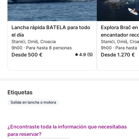
Lancha rápida BATELA para todo
Explora Brač en 
el día
encantador reco
Stanići, Omiš, Croacia
Stanići, Omiš, Cro
Lady Lola
9h00 · Para hasta 8 personas
9h00 · Para hasta
Desde 500 €
Desde 1.270 €
4.9 (5)
Etiquetas
Salida en lancha o motora
¿Encontraste toda la información que necesitabas
para reservar?