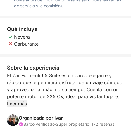
de servicio y la comisión).
Qué incluye
Nevera
Carburante
Sobre la experiencia
El Zar Formenti 65 Suite es un barco elegante y
rápido que le permitirá disfrutar de un viaje cómodo
y aprovechar al máximo su tiempo. Cuenta con un
potente motor de 225 CV, ideal para visitar lugares
remotos, explorar calas escondidas y todas las islas
Leer más
que tenga en mente. El Zar Formenti 65 Suite tiene
capacidad para hasta 12 personas. Está equipado
Organizada por Ivan
con toldo bimini, solárium en proa, GPS, ducha y
Barco verificado
·
Súper propietario ·
172 reseñas