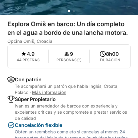
Explora Omiš en barco: Un día completo
en el agua a bordo de una lancha motora.
Općina Omiš, Croacia
4.9
9
8h00
44 RESEÑAS
PERSONAS
DURACIÓN
Con patrón
Te acompañará un patrón que habla Inglés, Croata,
Polaco
·
Más información
Súper Propietario
Ivan es un arrendador de barcos con experiencia y
excelentes críticas y se compromete a prestar servicios
de calidad
Cancelación flexible
Obtén un reembolso completo si cancelas al menos 24
horas antes del inicio de tu reserva (excluidas las tarifas