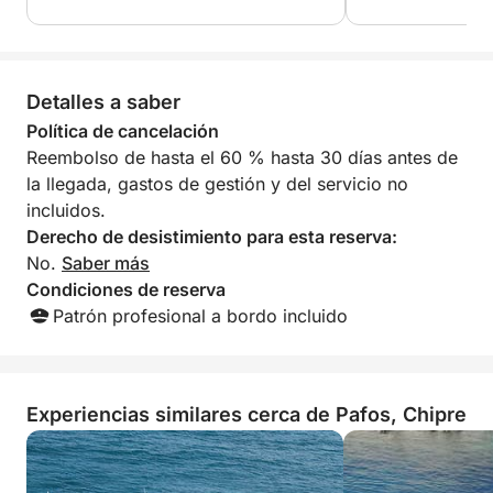
pedido más. ¡Sin duda volveremos a
lo disfrutaron. Si
reservar!
usar este barco en
**Crucero de 6 horas para hasta 15 personas:
Detalles a saber
Alquiler del barco: 1500 €
Incluye almuerzo: 10 € adicionales por persona
Política de cancelación
Bebidas locales ilimitadas: 15 € adicionales por
Reembolso de hasta el 60 % hasta 30 días antes de
persona.
la llegada, gastos de gestión y del servicio no
Menú:
incluidos.
– Pollo a la barbacoa, patatas asadas, arroz con
Derecho de desistimiento para esta reserva:
verduras, pasta con macarrones, ensalada, fruta de
No.
Saber más
temporada.
Condiciones de reserva
Patrón profesional a bordo incluido
Experiencias similares cerca de Pafos, Chipre