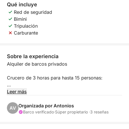
Qué incluye
Red de seguridad
Bimini
Tripulación
Carburante
Sobre la experiencia
Alquiler de barcos privados
Crucero de 3 horas para hasta 15 personas:
**Alquiler del barco: 750 €
Leer más
Incluye almuerzo: 10 € adicionales por persona
Bebidas locales ilimitadas: 10 € adicionales por
Organizada por Antonios
AV
persona.
Barco verificado
·
Súper propietario ·
3 reseñas
Menú: