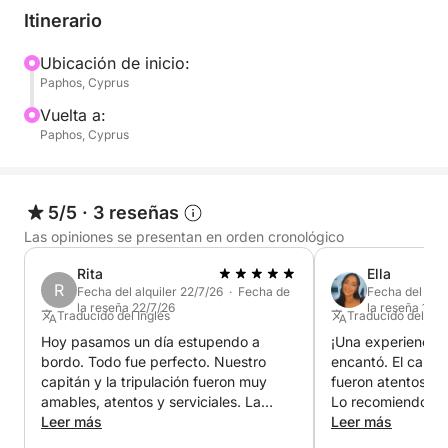
– Pollo a la barbacoa, patatas asadas, arroz con
Itinerario
verduras, macarrones, ensalada, fruta de
temporada.
Ubicación de inicio:
Paphos, Cyprus
_____________________________
Vuelta a:
Paphos, Cyprus
Crucero de 4 horas para hasta 15 personas:
**Alquiler del barco: 1000 €
5/5
·
3 reseñas
Incluye almuerzo: 10 € adicionales por persona
Las opiniones se presentan en orden cronológico
Bebidas locales ilimitadas: 12 € adicionales por
Rita
Ella
persona.
R
Fecha del alquiler 22/7/26 · Fecha de
Fecha del alqu
la reseña 22/7/26
la reseña 13/7
Traducido del Inglés
Traducido del Ing
Menú:
Hoy pasamos un día estupendo a
¡Una experiencia i
– Pollo a la barbacoa, patatas asadas, arroz con
bordo. Todo fue perfecto. Nuestro
encantó. El capitá
verduras, macarrones, ensalada, fruta de
capitán y la tripulación fueron muy
fueron atentos, d
temporada.
amables, atentos y serviciales. La
Lo recomiendo mu
comida y las bebidas estuvieron
Leer más
gente de todas l
Leer más
excelentes. No podríamos haber
niños hasta pers
_____________________________