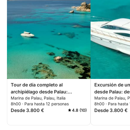
Tour de día completo al
Excursión de un
archipiélago desde Palau:
desde Palau: de
Marina de Palau, Palau, Italia
Marina de Palau, Pa
Caprera, Maddalena, Spargi y
Maddalena
8h00 · Para hasta 12 personas
8h00 · Para hasta
Budelli
Desde 3.800 €
Desde 3.800 €
4.8 (10)