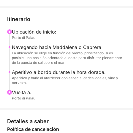
que el mar se vuelve tranquilo y luminoso. Es el
momento perfecto para relajarse, tomar fotografías
inolvidables o disfrutar de un último baño en las
Itinerario
tranquilas aguas.
Ubicación de inicio:
Porto di Palau
Un aperitivo a bordo acompaña la hora dorada,
transformando la excursión en una experiencia
Navegando hacia Maddalena o Caprera
exclusiva y romántica. Ideal para parejas, grupos
La ubicación se elige en función del viento, priorizando, si es
posible, una posición orientada al oeste para disfrutar plenamente
pequeños o para celebrar una ocasión especial, este
de la puesta de sol sobre el mar.
tour es la combinación perfecta de naturaleza y
Aperitivo a bordo durante la hora dorada.
ambiente.
Aperitivo y baño al atardecer con especialidades locales, vino y
cerveza.
Una forma única de terminar el día en el corazón de
Vuelta a:
la Costa Esmeralda.
Porto di Palau
Detalles a saber
Política de cancelación