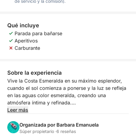
de servicio y la comisión).
Qué incluye
Parada para bañarse
Aperitivos
Carburante
Sobre la experiencia
Vive la Costa Esmeralda en su máximo esplendor,
cuando el sol comienza a ponerse y la luz se refleja
en las aguas color esmeralda, creando una
atmósfera íntima y refinada.
Leer más
Navegar al atardecer ofrece vistas espectaculares
de las islas más bellas del archipiélago. Las rocas
Organizada por Barbara Emanuela
de granito se tiñen de dorado y naranja, mientras
Súper propietario ·
6 reseñas