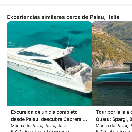
Experiencias similares cerca de Palau, Italia
Excursión de un día completo
Tour por la isla
desde Palau: descubre Caprera y
Quatu: Spargi, B
Marina de Palau, Palau, Italia
Marina de Palau, Pa
Maddalena
de La Maddalen
8h00 · Para hasta 12 personas
8h00 · Para hasta