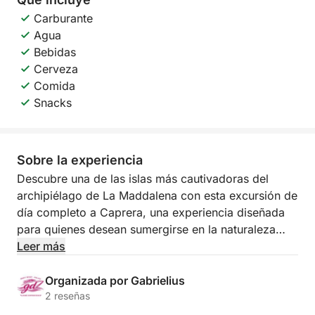
Carburante
Agua
Bebidas
Cerveza
Comida
Snacks
Sobre la experiencia
Descubre una de las islas más cautivadoras del
archipiélago de La Maddalena con esta excursión de
día completo a Caprera, una experiencia diseñada
para quienes desean sumergirse en la naturaleza
virgen y las aguas cristalinas del norte de Cerdeña.
Leer más
Partiendo de Palau, navegarás hacia la isla de
Organizada por Gabrielius
Caprera, famosa por sus bahías salvajes, fondos
2 reseñas
marinos transparentes e increíbles colores. A lo