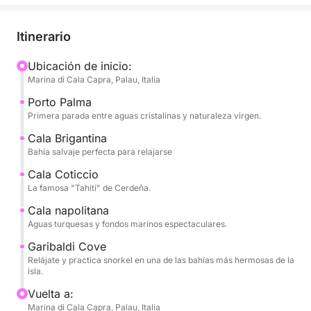
largo del día, visitarás algunos de los lugares más
emblemáticos de la isla, alternando la navegación
Itinerario
panorámica con momentos de natación en entornos
idílicos.
Ubicación de inicio:
Marina di Cala Capra, Palau, Italia
Podrás relajarte en las aguas turquesas de Porto
Porto Palma
Palma, admirar la belleza prístina de Cala Brigantina,
Primera parada entre aguas cristalinas y naturaleza virgen.
dejarte cautivar por los colores caribeños de Cala
Cala Brigantina
Coticcio, a menudo apodada la "Tahití de Cerdeña",
Bahía salvaje perfecta para relajarse
y descubrir el encanto de Cala Napoletana y Cala
Cala Coticcio
Garibaldi.
La famosa "Tahití" de Cerdeña.
Cala napolitana
Esta experiencia es ideal para quienes desean pasar
Aguas turquesas y fondos marinos espectaculares.
un día disfrutando del mar, practicando snorkel y
Garibaldi Cove
relajándose, rodeados de algunos de los paisajes
Relájate y practica snorkel en una de las bahías más hermosas de la
naturales más espectaculares del Mediterráneo.
isla.
Vuelta a:
Ideal para parejas, familias o grupos de amigos,
Marina di Cala Capra, Palau, Italia