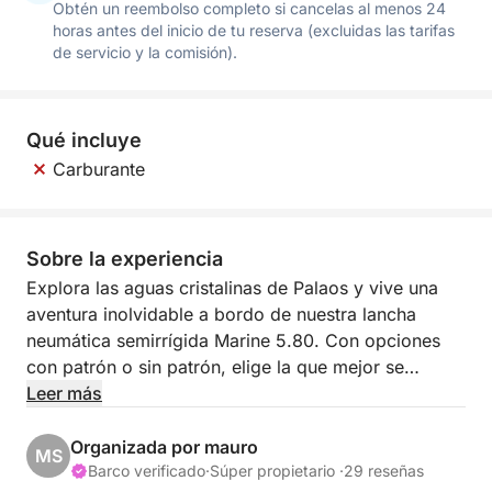
Obtén un reembolso completo si cancelas al menos 24
horas antes del inicio de tu reserva (excluidas las tarifas
de servicio y la comisión).
Qué incluye
Carburante
Sobre la experiencia
Explora las aguas cristalinas de Palaos y vive una
aventura inolvidable a bordo de nuestra lancha
neumática semirrígida Marine 5.80. Con opciones
con patrón o sin patrón, elige la que mejor se
adapte a tus necesidades.
Leer más
Toma el mando de la lancha y navega hacia las
Organizada por mauro
MS
hermosas islas de La Maddalena e incluso Córcega,
Barco verificado
·
Súper propietario ·
29 reseñas