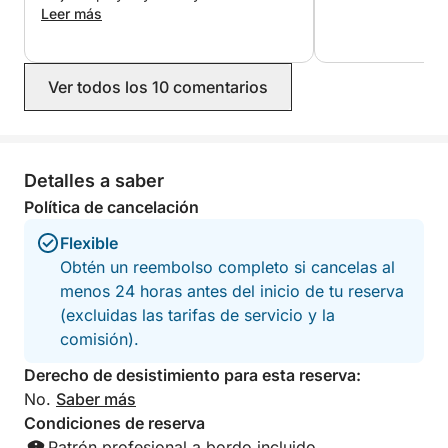
Excluido:
muy atento y agradable con nosotros.
Leer más
Sin duda volveremos. Gracias Mauro
- Combustible
- Patrón (opcional, 150 €/viaje)
Ver todos los 10 comentarios
Detalles a saber
Política de cancelación
Flexible
Obtén un reembolso completo si cancelas al
menos 24 horas antes del inicio de tu reserva
(excluidas las tarifas de servicio y la
comisión).
Derecho de desistimiento para esta reserva:
No.
Saber más
Condiciones de reserva
Patrón profesional a bordo incluido