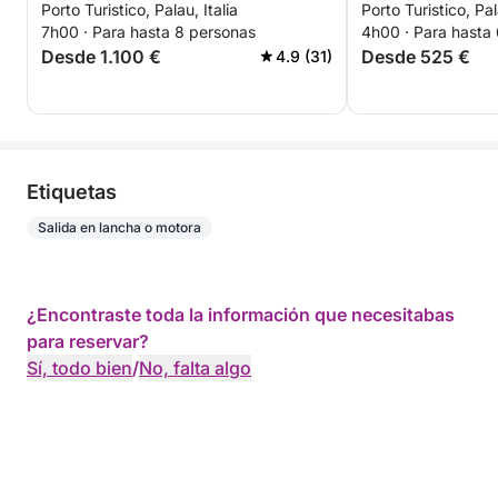
Porto Turistico, Palau, Italia
Porto Turistico, Pal
desde Palau
patrón (medio dí
7h00 · Para hasta 8 personas
4h00 · Para hasta
Desde 1.100 €
Desde 525 €
4.9 (31)
Etiquetas
Salida en lancha o motora
¿Encontraste toda la información que necesitabas
para reservar?
Sí, todo bien
/
No, falta algo