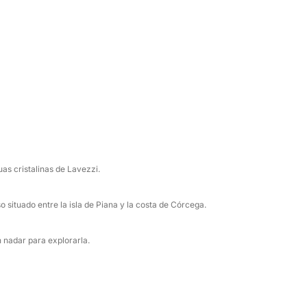
ara quienes desean disfrutar del mar de forma
as cristalinas de Lavezzi.
 situado entre la isla de Piana y la costa de Córcega.
 nadar para explorarla.