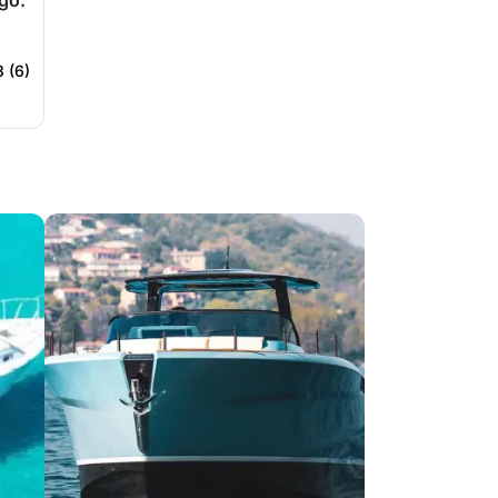
ago.
8 (6)