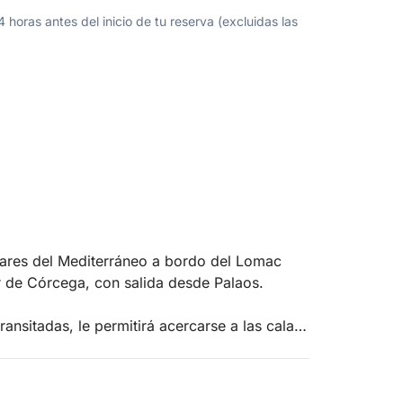
oras antes del inicio de tu reserva (excluidas las
lares del Mediterráneo a bordo del Lomac
r de Córcega, con salida desde Palaos.
ransitadas, le permitirá acercarse a las calas
 cristalinas y fondos marinos turquesa crean
elajarse.