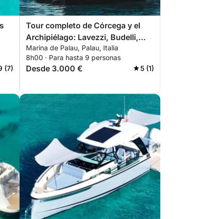
as
Tour completo de Córcega y el
Archipiélago: Lavezzi, Budelli,
Marina de Palau, Palau, Italia
Cavallo y Spargi
8h00 · Para hasta 9 personas
Desde 3.000 €
9 (7)
5 (1)