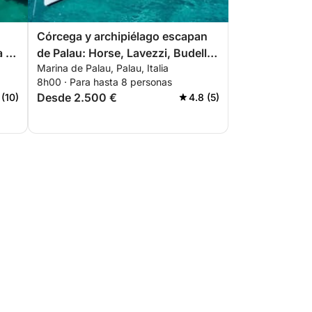
Córcega y archipiélago escapan
a y
de Palau: Horse, Lavezzi, Budelli y
Marina de Palau, Palau, Italia
Spargi
8h00 · Para hasta 8 personas
Desde 2.500 €
 (10)
4.8 (5)