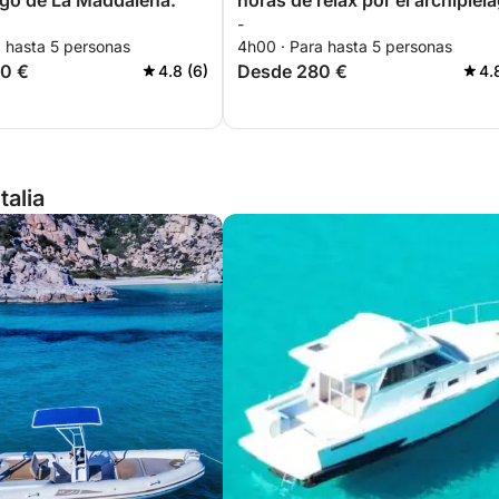
ago de La Maddalena.
horas de relax por el archipiél
-
a hasta 5 personas
4h00 · Para hasta 5 personas
0 €
Desde 280 €
4.8 (6)
4.
talia