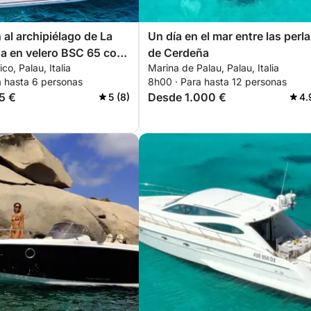
 al archipiélago de La
Un día en el mar entre las perl
a en velero BSC 65 con
de Cerdeña
ico, Palau, Italia
Marina de Palau, Palau, Italia
edio día, 4 horas).
a hasta 6 personas
8h00 · Para hasta 12 personas
5 €
Desde 1.000 €
5 (8)
4.