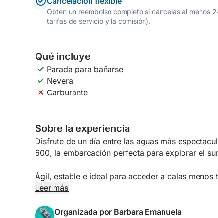
Cancelación flexible
Obtén un reembolso completo si cancelas al menos 24 h
tarifas de servicio y la comisión).
Qué incluye
Parada para bañarse
Nevera
Carburante
Sobre la experiencia
Disfrute de un día entre las aguas más espectacu
600, la embarcación perfecta para explorar el su
Ágil, estable e ideal para acceder a calas menos t
más hermosas de Lavezzi e Isola Piana. Sus aguas
Leer más
un entorno único para nadar, practicar snorkel y r
Organizada por Barbara Emanuela