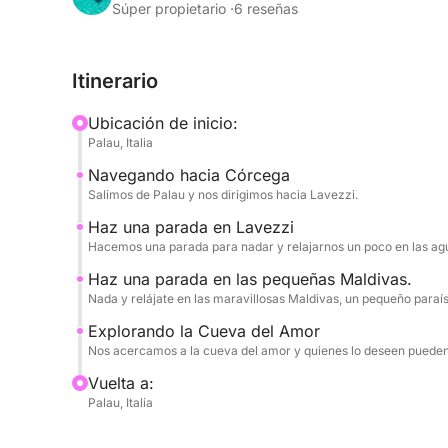
Una experiencia dinámica y relajante, perfecta p
Súper propietario ·
6 reseñas
auténtica y sin prisas.
Itinerario
Ubicación de inicio:
Palau, Italia
Navegando hacia Córcega
Salimos de Palau y nos dirigimos hacia Lavezzi.
Haz una parada en Lavezzi
Hacemos una parada para nadar y relajarnos un poco en las agu
Haz una parada en las pequeñas Maldivas.
Nada y relájate en las maravillosas Maldivas, un pequeño paraíso
Explorando la Cueva del Amor
Nos acercamos a la cueva del amor y quienes lo deseen pueden
Vuelta a:
Palau, Italia