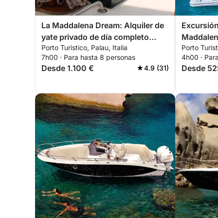
La Maddalena Dream: Alquiler de
Excursión
yate privado de día completo
Maddalen
Porto Turistico, Palau, Italia
Porto Turist
desde Palau
patrón (m
7h00 · Para hasta 8 personas
4h00 · Par
Desde 1.100 €
Desde 52
4.9 (31)