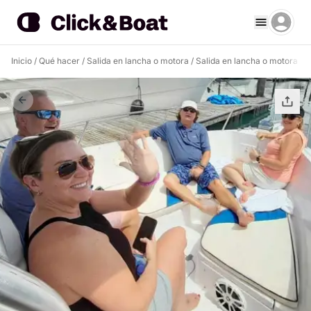
Inicio
/
Qué hacer
/
Salida en lancha o motora
/
Salida en lancha o motora 