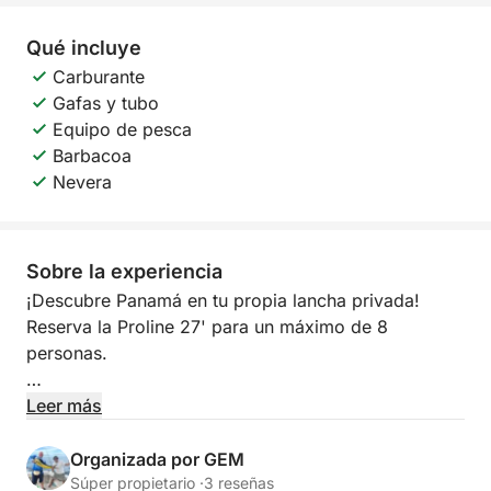
Qué incluye
Carburante
Gafas y tubo
Equipo de pesca
Barbacoa
Nevera
Sobre la experiencia
¡Descubre Panamá en tu propia lancha privada!
Reserva la Proline 27' para un máximo de 8
personas.
Tarifas: * $500 (2 horas) - Crucero por la Bahía de
Leer más
Panamá (4 horas) $750: Navega por la Bahía de
Panamá, donde podrás disfrutar del horizonte de la
Organizada por GEM
ciudad y apreciar los megabuques
Súper propietario ·
3 reseñas