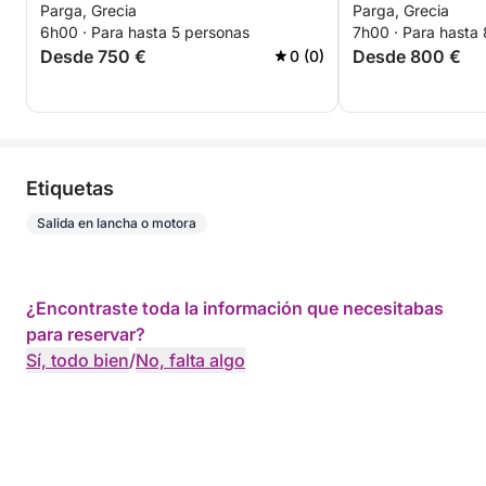
Parga, Grecia
Parga, Grecia
mar Egeo
motora.
6h00 · Para hasta 5 personas
7h00 · Para hasta
Desde 750 €
Desde 800 €
0 (0)
Etiquetas
Salida en lancha o motora
¿Encontraste toda la información que necesitabas
para reservar?
Sí, todo bien
/
No, falta algo