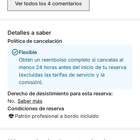
Ver todos los 4 comentarios
Mongonissi, lo cual fue increíble, y
durante nuestro v
luego continuamos nuestro viaje lo
llevara a sus lugar
mejor que pudimos. Nikos fue
un maravilloso res
divertido, encantador y amable, y nos
Lakka, para term
contó un montón de datos
en un bar encanta
Detalles a saber
interesantes. Si volvemos a esta zona,
impresionantes (
Política de cancelación
sin duda le contactaremos para otro
y un helado sabro
viaje.
(Capriccio) en Gai
Flexible
recordaremos por 
Obtén un reembolso completo si cancelas al
vidas. Gracias.
menos 24 horas antes del inicio de tu reserva
(excluidas las tarifas de servicio y la
comisión).
Derecho de desistimiento para esta reserva:
No.
Saber más
Condiciones de reserva
Patrón profesional a bordo incluido