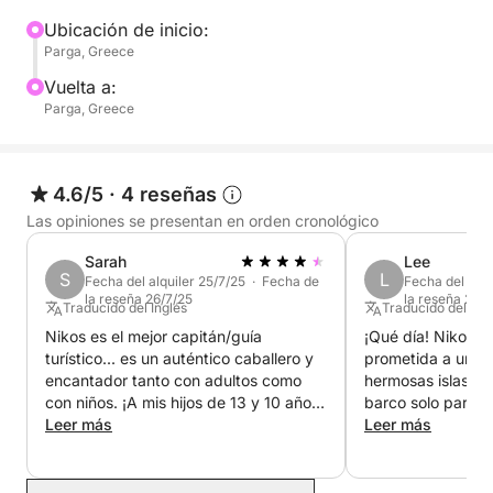
Ubicación de inicio:
Parga, Greece
Vuelta a:
Parga, Greece
4.6/5
·
4 reseñas
Las opiniones se presentan en orden cronológico
Sarah
Lee
S
L
Fecha del alquiler 25/7/25 · Fecha de
Fecha del alqu
la reseña 26/7/25
la reseña 28/
Traducido del Inglés
Traducido del Ing
Nikos es el mejor capitán/guía
¡Qué día! Nikos no
turístico... es un auténtico caballero y
prometida a un via
encantador tanto con adultos como
hermosas islas de
con niños. ¡A mis hijos de 13 y 10 años
barco solo para n
les encantó! Hubo un problema con el
Leer más
fue generoso, serv
Leer más
barco a mitad del viaje, que no fue
Habíamos estado
culpa de nadie. Nikos nos llevó
antemano por Wh
tranquilamente a comer a la playa de
planeaba propone