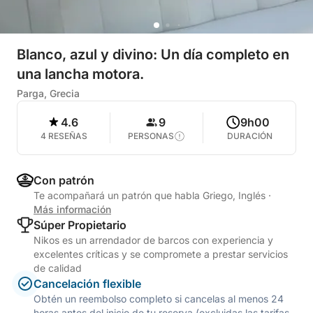
Blanco, azul y divino: Un día completo en
una lancha motora.
Parga, Grecia
4.6
9
9h00
4 RESEÑAS
PERSONAS
DURACIÓN
Con patrón
Te acompañará un patrón que habla Griego, Inglés
·
Más información
Súper Propietario
Nikos es un arrendador de barcos con experiencia y
excelentes críticas y se compromete a prestar servicios
de calidad
Cancelación flexible
Obtén un reembolso completo si cancelas al menos 24
horas antes del inicio de tu reserva (excluidas las tarifas