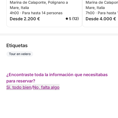
Marina de Calaponte, Polignano a
Marina de Calapon
y Monopoli
"Esto es la felic
Mare, Italia
Mare, Italia
4h00 · Para hasta 14 personas
7h00 · Para hasta
Desde 2.200 €
Desde 4.000 €
5 (12)
Etiquetas
Tour en velero
¿Encontraste toda la información que necesitabas
para reservar?
Sí, todo bien
/
No, falta algo