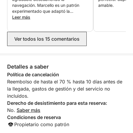
navegación. Marcello es un patrón
amable.
experimentado que adaptó la
excursión a nuestras necesidades y
Leer más
nos brindó información sobre las
maniobras del barco. El barco está en
excelentes condiciones y muy limpio.
Ver todos los 15 comentarios
Lo recomendamos encarecidamente.
Detalles a saber
Política de cancelación
Reembolso de hasta el 70 % hasta 10 días antes de
la llegada, gastos de gestión y del servicio no
incluidos.
Derecho de desistimiento para esta reserva:
No.
Saber más
Condiciones de reserva
Propietario como patrón