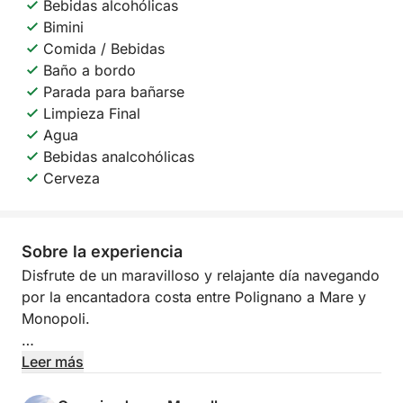
Bebidas alcohólicas
Bimini
Comida / Bebidas
Baño a bordo
Parada para bañarse
Limpieza Final
Agua
Bebidas analcohólicas
Cerveza
Sobre la experiencia
Disfrute de un maravilloso y relajante día navegando
por la encantadora costa entre Polignano a Mare y
Monopoli.
Admirará los impresionantes acantilados de
Leer más
Polignano, se sumergirá en sus aguas cristalinas y, si