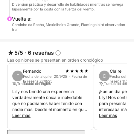
Diversión práctica y desarrollo de habilidades mientras se navega
vistas al océano y varios accesos por carretera para
lujosamente por la costa con la fuerza del viento.
llegar a la embarcación 😎🐬
Vuelta a:
Caminho da Rocha, Mexiolheira Grande, Flamingo bird observation
trail
5/5
·
6 reseñas
Las opiniones se presentan en orden cronológico
Fernando
Claire
F
C
Fecha del alquiler 20/9/25 · Fecha de
Fecha del alqu
la reseña 22/9/25
reseña 11/9/25
Traducido del Inglés
Traducido del Ing
Lilly nos brindó una experiencia
¡Fue un día perfe
verdaderamente única e inolvidable
Lily! Nos contactó
que no podríamos haber tenido con
para presentarse 
nadie más. Desde el momento en que
interesaba más. F
subimos a su barco, nos hizo sentir
Leer más
tranquila. Una ve
Leer más
como en casa y completamente a
involucrar a todo
gusto. Compartió sus increíbles
compartimos ané
conocimientos de navegación y sus
disfrutamos del b