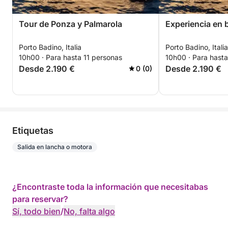
aranceles aduaneros. Se ofrece servicio de
azafata/auxiliar de a bordo bajo petición por 200
Tour de Ponza y Palmarola
Experiencia en 
€/día.
Porto Badino, Italia
Porto Badino, Italia
Reservas y condiciones
10h00 · Para hasta 11 personas
10h00 · Para hasta
Desde 2.190 €
Desde 2.190 €
0 (0)
La reserva se formaliza al recibir un depósito del 30
%; el resto deberá abonarse en las 24 horas
posteriores al embarque, junto con el depósito de
combustible acordado. En caso de condiciones
meteorológicas adversas (olas superiores a 75 cm
Etiquetas
según WindSea de «Il Meteo.it»), el alquiler se
Salida en lancha o motora
pospondrá a la siguiente fecha disponible. La
cancelación es gratuita hasta 10 días antes del
embarque; después de esa fecha, el depósito se
¿Encontraste toda la información que necesitabas
mantendrá como crédito para su uso durante un
para reservar?
año.
Sí, todo bien
/
No, falta algo
¡Contáctame a través del chat de Click&Boat para