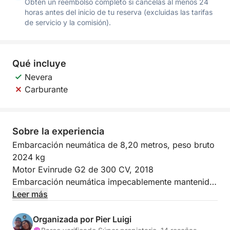
Obtén un reembolso completo si cancelas al menos 24
horas antes del inicio de tu reserva (excluidas las tarifas
de servicio y la comisión).
Qué incluye
Nevera
Carburante
Sobre la experiencia
Embarcación neumática de 8,20 metros, peso bruto
2024 kg
Motor Evinrude G2 de 300 CV, 2018
Embarcación neumática impecablemente mantenida,
equipada con las máximas comodidades:
Leer más
ducha,
solárium en proa,
Organizada por Pier Luigi