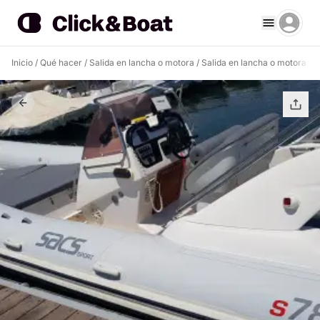
Inicio
/
Qué hacer
/
Salida en lancha o motora
/
Salida en lancha o motora Po