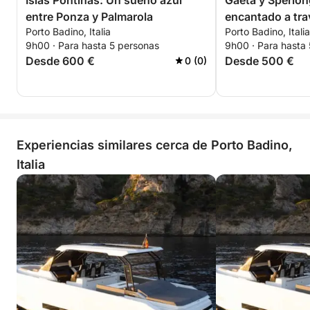
Islas Pontinas: Un sueño azul
Gaeta y Sperlon
entre Ponza y Palmarola
encantado a trav
Porto Badino, Italia
Porto Badino, Italia
la naturaleza
9h00 · Para hasta 5 personas
9h00 · Para hasta
Desde 600 €
Desde 500 €
0 (0)
Experiencias similares cerca de Porto Badino,
Italia