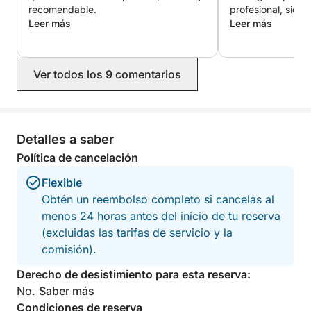
recomendable.
profesional, siemp
Leer más
como en casa. No
Leer más
calas más bonitas 
paradas perfecta
relajarnos y disfr
Ver todos los 9 comentarios
tranquilidad. Su t
experiencia aún m
nos ofreció una b
fresca, algo que
que fue perfecto 
Detalles a saber
durante el día. U
Política de cancelación
nunca olvidaremos
su amabilidad y p
Flexible
recomendable!
Obtén un reembolso completo si cancelas al
menos 24 horas antes del inicio de tu reserva
(excluidas las tarifas de servicio y la
comisión).
Derecho de desistimiento para esta reserva:
No.
Saber más
Condiciones de reserva