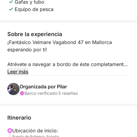
Gafas y tubo
Equipo de pesca
Sobre la experiencia
¡Fantásico Velmare Vagabond 47 en Mallorca
esperando por tí!
Atrévete a navegar a bordo de éste completamente
restaurado velero de 14 metros de eslora y mas de 4
Leer más
metros de manga perfecto para pasar unas
vacaciones de ensueño en esta embarcación junto
Organizada por Pilar
con tu familia y amigos. Gozarás de todo lo que
Barco verificado
·
5 reseñas
tiene para ofrecerte, el máximo confort y seguridad.
Podrás navegar por las aguas cristalinas de la isla
Itinerario
mallorquina y relajarte en familia o amigos. Este
velero está dotado cómodas cabinas, salón
Ubicación de inicio:
Puerto de Pollensa, España