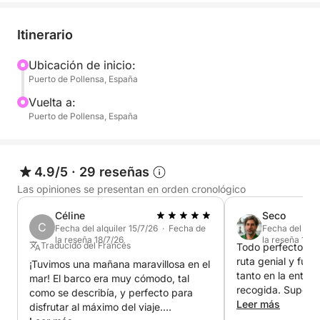
También podrás aprovechar la cabina para
descansar.
Itinerario
Hermosos recuerdos para compartir con tus amigos
o familia.
Ubicación de inicio:
Puerto de Pollensa, España
Vuelta a:
Puerto de Pollensa, España
4.9/5
·
29 reseñas
Las opiniones se presentan en orden cronológico
Céline
Seco
C
Fecha del alquiler 15/7/26 · Fecha de
Fecha del alqu
la reseña 18/7/26
la reseña 15/6
Traducido del Francés
Todo perfecto. N
ruta genial y fuer
¡Tuvimos una mañana maravillosa en el
tanto en la entre
mar! El barco era muy cómodo, tal
recogida. Super 
como se describía, y perfecto para
Leer más
disfrutar al máximo del viaje.