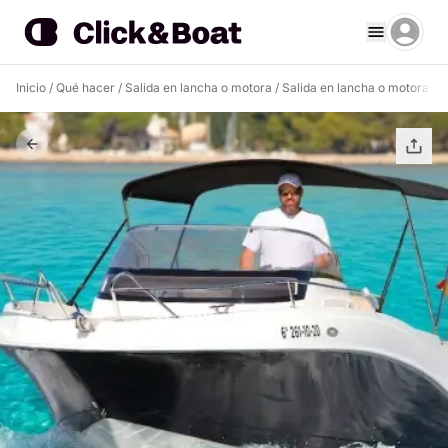
Inicio
/
Qué hacer
/
Salida en lancha o motora
/
Salida en lancha o motora Po