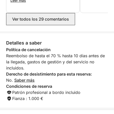
Muchísimas gracias a nuestro capitán,
Leer más
Toni, que fue muy amable y
profesional. Nos mostró calas
magníficas y lugares impresionantes,
Ver todos los 29 comentarios
dándonos tiempo suficiente para
disfrutar de cada parada, nadar y
admirar el paisaje. Una experiencia
que recomendamos encarecidamente.
¡Gracias de nuevo por este tiempo
Detalles a saber
fantástico!
Política de cancelación
Reembolso de hasta el 70 % hasta 10 días antes de
la llegada, gastos de gestión y del servicio no
incluidos.
Derecho de desistimiento para esta reserva:
No.
Saber más
Condiciones de reserva
Patrón profesional a bordo incluido
Fianza : 1.000 €