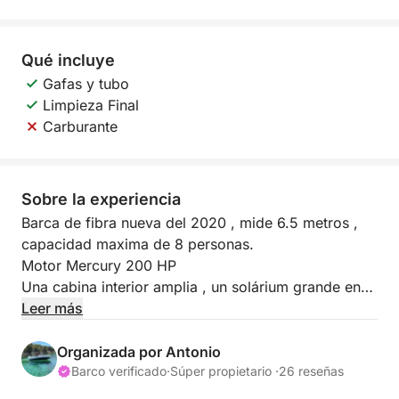
Qué incluye
Gafas y tubo
Limpieza Final
Carburante
Sobre la experiencia
Barca de fibra nueva del 2020 , mide 6.5 metros ,
capacidad maxima de 8 personas.
Motor Mercury 200 HP
Una cabina interior amplia , un solárium grande en
proa , gran toldo inox. y música.
Leer más
Nevera portátil y mascaras disponibles.
A bordo de este barco podrás navegar hacia el
Organizada por Antonio
norte de la isla y descubrir maravillosos paisajes y
Barco verificado
·
Súper propietario ·
26 reseñas
calas.