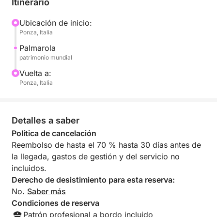
Itinerario
Con esta embarcación, podrá disfrutar de un viaje
Ubicación de inicio:
Ponza, Italia
inolvidable y tener un patrón a su disposición.
Palmarola
El combustible está incluido en el precio.
patrimonio mundial
Vuelta a:
Contácteme en Click&Boat para más información.
Ponza, Italia
Detalles a saber
Política de cancelación
Reembolso de hasta el 70 % hasta 30 días antes de
la llegada, gastos de gestión y del servicio no
incluidos.
Derecho de desistimiento para esta reserva:
No.
Saber más
Condiciones de reserva
Patrón profesional a bordo incluido