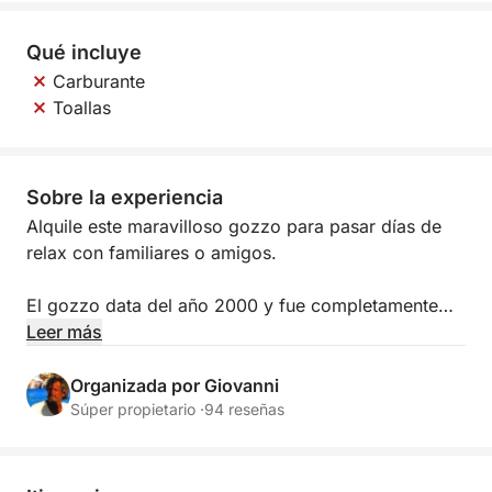
Qué incluye
Carburante
Toallas
Sobre la experiencia
Alquile este maravilloso gozzo para pasar días de
relax con familiares o amigos.
El gozzo data del año 2000 y fue completamente
renovado en 2022.
Leer más
Cuenta con una cómoda terraza en proa con cojines
Organizada por Giovanni
y, en el interior, una práctica bañera en popa.
Súper propietario ·
94 reseñas
Nuestro gozzo está equipado con toldo, nevera,
escalera para acceder a él desde el agua y ducha.