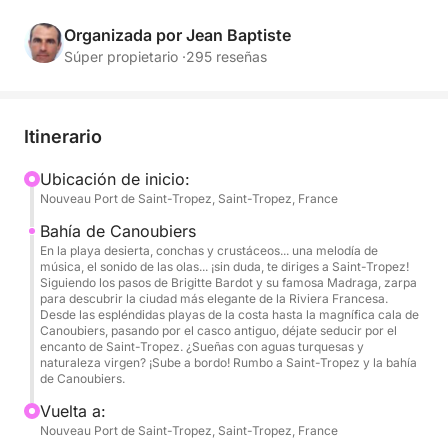
calas recónditas y la luz dorada del atardecer. Una
excursión exclusiva que combina relax, natación,
Organizada por Jean Baptiste
paddle surf, snorkel y un aperitivo de primera
Súper propietario ·
295 reseñas
calidad en uno de los entornos más bellos de la
Costa Azul.
Itinerario
Saliendo del puerto de Saint-Tropez, embárquese en
el Pershing X5 – ISCHIA, un yate lujoso, potente y
Ubicación de inicio:
Nouveau Port de Saint-Tropez, Saint-Tropez, France
elegante, perfecto para excursiones de lujo al
atardecer. Su capitán y tripulación profesionales le
Bahía de Canoubiers
darán la bienvenida para un crucero refinado y
En la playa desierta, conchas y crustáceos... una melodía de
música, el sonido de las olas... ¡sin duda, te diriges a Saint-Tropez!
agradable a lo largo de la costa de Saint-Tropez.
Siguiendo los pasos de Brigitte Bardot y su famosa Madraga, zarpa
para descubrir la ciudad más elegante de la Riviera Francesa.
Desde las espléndidas playas de la costa hasta la magnífica cala de
Diríjase hacia la Bahía de Canebiers, las aguas
Canoubiers, pasando por el casco antiguo, déjate seducir por el
cristalinas de Cap Taillat y calas recónditas
encanto de Saint-Tropez. ¿Sueñas con aguas turquesas y
naturaleza virgen? ¡Sube a bordo! Rumbo a Saint-Tropez y la bahía
accesibles solo por mar. Disfrute de un crucero
de Canoubiers.
relajante en un ambiente lounge, bañado por la
Vuelta a:
suave luz del atardecer.
Nouveau Port de Saint-Tropez, Saint-Tropez, France