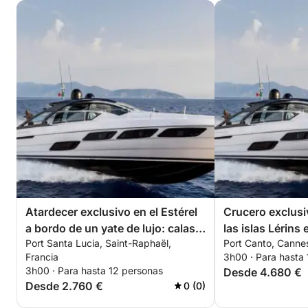
Lo más destacado de la experiencia:
• Patrón y tripulación profesionales incluidos
• Combustible incluido (hasta 800 €)
• Paddle surf y snorkel incluidos
• Refrescos incluidos
• Una experiencia elegante, relajante e inmersiva
Duración: 3 horas
Salida: Saint-Tropez
Ideal para parejas, despedidas de soltera, amigos o
un momento especial en el Mediterráneo
Atardecer exclusivo en el Estérel
Crucero exclusiv
a bordo de un yate de lujo: calas
las islas Lérins
Una escapada exclusiva que combina lujo discreto,
Port Santa Lucia, Saint-Raphaël,
Port Canto, Cannes
secretas y experiencia premium
Pershing 5X: un
naturaleza virgen y atardeceres impresionantes en el
Francia
3h00 · Para hasta
con todo incluido.
privada con tod
corazón del Golfo de Saint-Tropez a bordo del
3h00 · Para hasta 12 personas
Desde 4.680 €
Pershing X5 – ISCHIA.
Desde 2.760 €
0 (0)