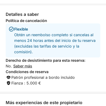
Momentos de aventura y relax:
• Nadar en aguas turquesas
Detalles a saber
• Esnórquel en calas recónditas
Política de cancelación
• Paddleboarding fondeado
• Relajarse en las tumbonas del yate
Flexible
• Descubrir la legendaria costa de Saint-Tropez al
Obtén un reembolso completo si cancelas al
atardecer
menos 24 horas antes del inicio de tu reserva
(excluidas las tarifas de servicio y la
Opciones y servicios premium:
comisión).
• Seabob: 80 €
Derecho de desistimiento para esta reserva:
• Wakeboard: 50 €/día
No.
Saber más
• Flotador remolcable: 50 €/día
Condiciones de reserva
• Servicio de catering: 50 €/persona
Patrón profesional a bordo incluido
• Fotógrafo/dron disponible bajo petición
Fianza : 5.000 €
Regreso navegando bajo la última luz dorada del
Mediterráneo con una vista excepcional del Golfo de
Saint-Tropez iluminado al anochecer.
Más experiencias de este propietario