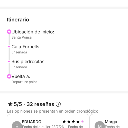
Itinerario
Ubicación de inicio:
Santa Ponsa
Cala Fornells
Ensenada
Sus piedrecitas
Ensenada
Vuelta a:
Departure point
5/5
·
32 reseñas
Las opiniones se presentan en orden cronológico
EDUARDO
Marga
E
M
Fecha del alquiler 28/7/26 · Fecha de
Fecha del alqu