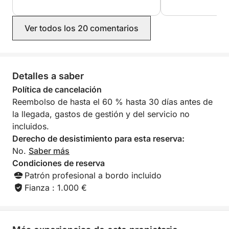
acogedor. Cualquiera que desee
para explorar las 
experimentar la hospitalidad croata en
dos noches en un
su máxima expresión encontrará en
Como ventaja adic
Ver todos los 20 comentarios
Ivan al huésped perfecto.
cuando se nos ago
coche al llegar. 
encarecidamente 
Detalles a saber
Política de cancelación
Reembolso de hasta el 60 % hasta 30 días antes de
la llegada, gastos de gestión y del servicio no
incluidos.
Derecho de desistimiento para esta reserva:
No.
Saber más
Condiciones de reserva
Patrón profesional a bordo incluido
Fianza : 1.000 €