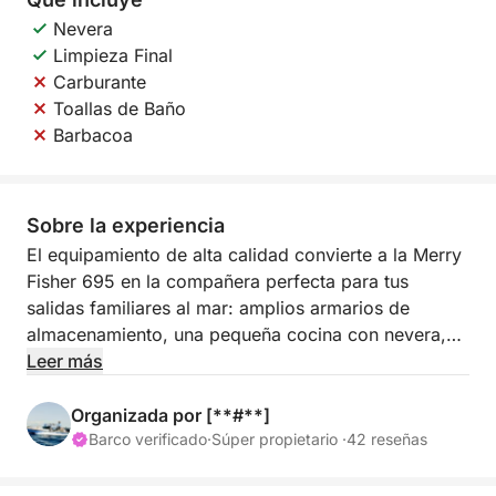
Nevera
Limpieza Final
Carburante
Toallas de Baño
Barbacoa
Sobre la experiencia
El equipamiento de alta calidad convierte a la Merry
Fisher 695 en la compañera perfecta para tus
salidas familiares al mar: amplios armarios de
almacenamiento, una pequeña cocina con nevera,
dos literas en proa, un salón convertible en litera
Leer más
adicional, un baño marino independiente bajo el
puesto de mando, una bañera exterior en forma de L
Organizada por [**#**]
y amplias plataformas de baño… ¡Disfruta de un
Barco verificado
·
Súper propietario ·
42 reseñas
sinfín de actividades a bordo de la Merry Fisher
695! Es ideal para todo: lleva a tu familia a bucear y