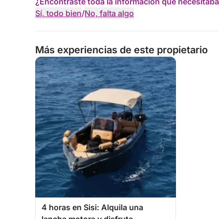
¿Encontraste toda la información que necesitaba
Sí, todo bien
/
No, falta algo
Más experiencias de este propietario
4 horas en Sisi: Alquila una