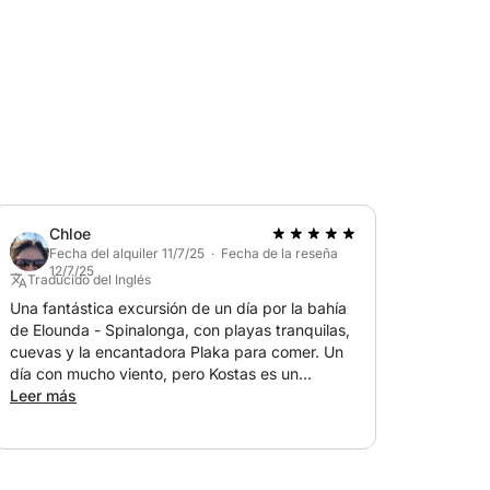
Chloe
Fecha del alquiler 11/7/25 · Fecha de la reseña
12/7/25
Traducido del Inglés
Una fantástica excursión de un día por la bahía
de Elounda - Spinalonga, con playas tranquilas,
cuevas y la encantadora Plaka para comer. Un
día con mucho viento, pero Kostas es un
excelente patrón y nos sentimos seguros en
Leer más
todo momento. Gracias por una experiencia
maravillosa.