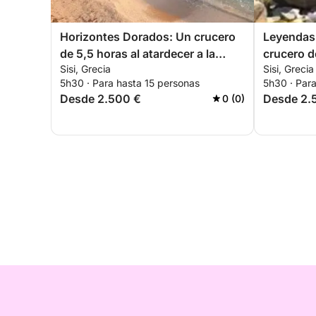
Horizontes Dorados: Un crucero
Leyendas 
de 5,5 horas al atardecer a la
crucero de
Sisi, Grecia
Sisi, Grecia
playa de Saradari
isla de Di
5h30 · Para hasta 15 personas
5h30 · Par
Desde 2.500 €
Desde 2.
0 (0)