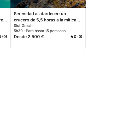
Serenidad al atardecer: un
cer
crucero de 5,5 horas a la mítica
Sisi, Grecia
isla Dia
5h30 · Para hasta 15 personas
Desde 2.500 €
0 (0)
0 (0)