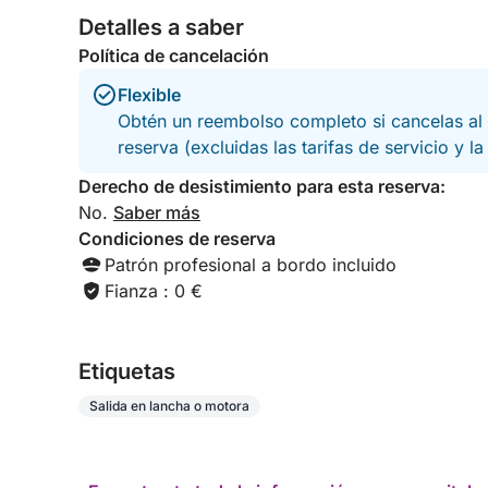
Debido al mal tiempo y al oleaje alto, sufrimos
Detalles a saber
mareos y el viaje se convirtió en una pesadilla. •
Política de cancelación
Aunque se suponía que duraría 5 horas, solo
duró 2 y nos dejaron en un puerto diferente al
Flexible
de salida. • Al llegar, llamaron a un taxi para que
Obtén un reembolso completo si cancelas al 
nos llevara de vuelta al hotel y, al llegar, el
conductor nos pidió 20 euros (aunque habíamos
reserva (excluidas las tarifas de servicio y l
pagado 790 euros y no habíamos disfrutado de
Derecho de desistimiento para esta reserva:
los servicios prometidos). Una experiencia
No.
decepcionante: tengan cuidado al reservar algo
Saber más
así. Una observación más: el patrón estaba
Condiciones de reserva
fumando cigarrillos a bordo…
Patrón profesional a bordo incluido
Fianza : 0 €
Etiquetas
Salida en lancha o motora