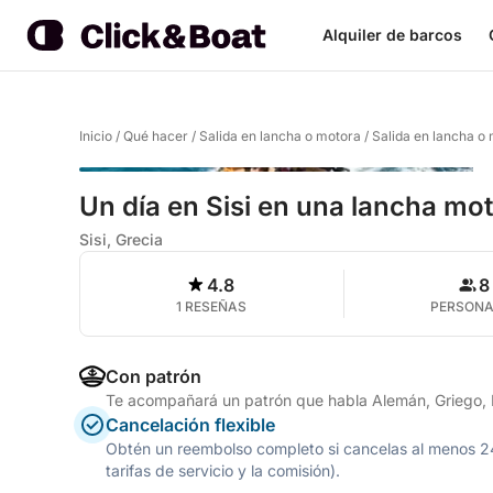
Alquiler de barcos
Inicio
/
Qué hacer
/
Salida en lancha o motora
/
Salida en lancha o 
Un día en Sisi en una lancha mo
Sisi, Grecia
4.8
8
1 RESEÑAS
PERSON
Con patrón
Te acompañará un patrón que habla Alemán, Griego, I
Cancelación flexible
Obtén un reembolso completo si cancelas al menos 24 h
tarifas de servicio y la comisión).