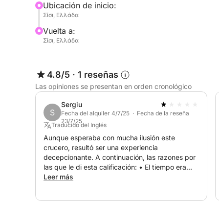
Ubicación de inicio:
Σίσι, Ελλάδα
Vuelta a:
Σίσι, Ελλάδα
4.8/5
·
1 reseñas
Las opiniones se presentan en orden cronológico
Sergiu
S
Fecha del alquiler 4/7/25 · Fecha de la reseña
23/7/25
Traducido del Inglés
Aunque esperaba con mucha ilusión este
crucero, resultó ser una experiencia
decepcionante. A continuación, las razones por
las que le di esta calificación: • El tiempo era
muy malo (fuertes vientos) y, en lugar de
Leer más
cancelar el viaje y reembolsar el dinero,
decidieron cambiarlo del miércoles al sábado,
aunque el tiempo no mejoró. El "capitán" nos
aseguró que estaría bien, pero no fue así. •