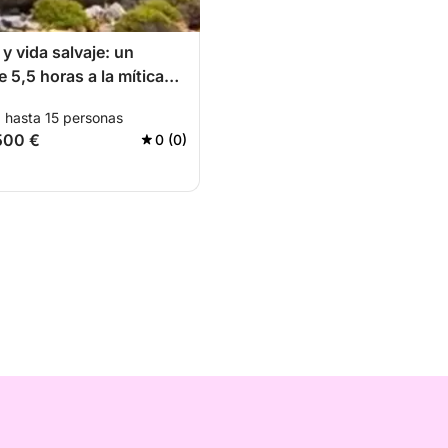
y vida salvaje: un
 5,5 horas a la mítica
a
a hasta 15 personas
500 €
0 (0)