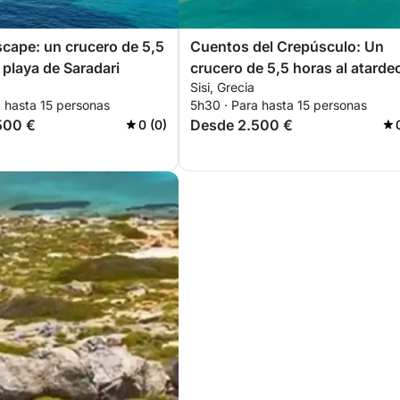
scape: un crucero de 5,5
Cuentos del Crepúsculo: Un
 playa de Saradari
crucero de 5,5 horas al atarde
Sisi, Grecia
a Plaka y Elounda
a hasta 15 personas
5h30 · Para hasta 15 personas
500 €
Desde 2.500 €
0 (0)