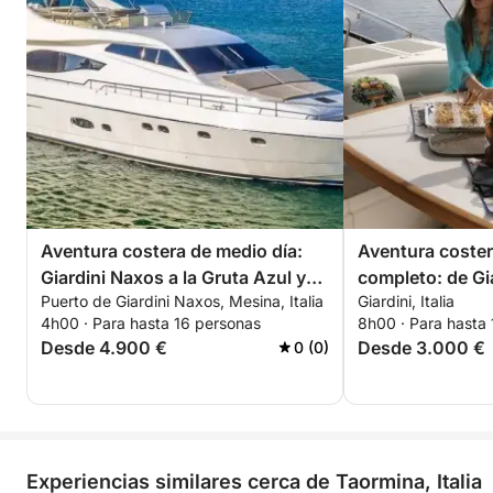
Bar de cócteles
Carta de vinos y champán
Además, estamos a su disposición para cualquier
necesidad o servicio que desee.
Tenga en cuenta que para alquileres que superen la
tarifa diaria, se aplicará un anticipo de provisiones
(APA) del 30 % del precio del alquiler para cubrir
los gastos variables durante el período de alquiler,
como combustible, tasas portuarias y otros servicios
Aventura costera de medio día:
Aventura coster
solicitados.
Giardini Naxos a la Gruta Azul y
completo: de Gia
Puerto de Giardini Naxos, Mesina, Italia
Giardini, Italia
Sant'Alessio
Gruta Azul y Sa
Ofrecemos alquileres diarios y semanales.
4h00 · Para hasta 16 personas
8h00 · Para hasta
Desde 4.900 €
Desde 3.000 €
0 (0)
Experiencias similares cerca de Taormina, Italia