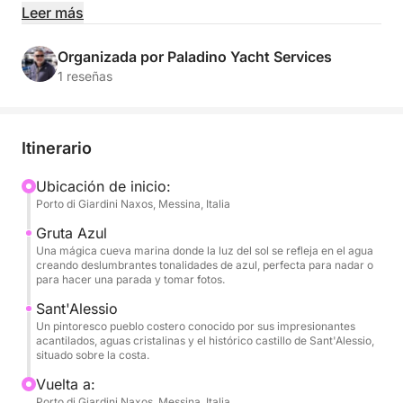
Con sus 23 metros de pura sofisticación, esta obra
Leer más
maestra del diseño italiano está lista para ofrecerle
momentos inolvidables de relax, diversión y vistas
Organizada por Paladino Yacht Services
impresionantes.
1 reseñas
En su interior, encontrará espacios luminosos y
acogedores: un amplio salón con ventanales
Itinerario
panorámicos, un sofisticado comedor y cuatro
camarotes exclusivos con capacidad para hasta
Ubicación de inicio:
Porto di Giardini Naxos, Messina, Italia
ocho personas, que le brindarán la máxima
privacidad y comodidad.
Gruta Azul
Una mágica cueva marina donde la luz del sol se refleja en el agua
creando deslumbrantes tonalidades de azul, perfecta para nadar o
El corazón del yate es el flybridge, un oasis al aire
para hacer una parada y tomar fotos.
libre perfecto para tomar el sol, disfrutar de
Sant'Alessio
aperitivos al atardecer o cenas bajo las estrellas,
Un pintoresco pueblo costero conocido por sus impresionantes
rodeado únicamente por el mar y su libertad.
acantilados, aguas cristalinas y el histórico castillo de Sant'Alessio,
situado sobre la costa.
Tanto si busca un crucero relajante en familia como
Vuelta a:
una experiencia activa con amigos, el Ferretti 730
Porto di Giardini Naxos, Messina, Italia