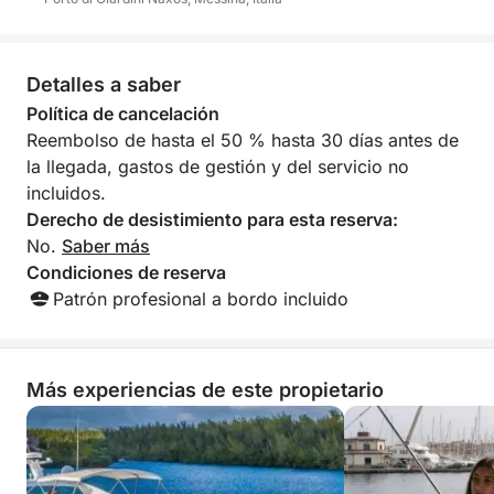
Fly le garantiza lujo, emoción y aventura en cada
ruta.
Detalles a saber
El precio del alquiler incluye:
Política de cancelación
Reembolso de hasta el 50 % hasta 30 días antes de
Patrón
la llegada, gastos de gestión y del servicio no
Seguro
incluidos.
Azafata
Derecho de desistimiento para esta reserva:
Bebida de bienvenida
No.
Saber más
Refresco
Condiciones de reserva
Toalla de playa
Patrón profesional a bordo incluido
Almuerzo ligero
Degustación de nuestro aceite de oliva virgen extra
siciliano
Más experiencias de este propietario
Juegos acuáticos (SEABOB, SUP, Cisne flotante,
Colchoneta flotante, Máscaras y aletas)
Servicios adicionales: