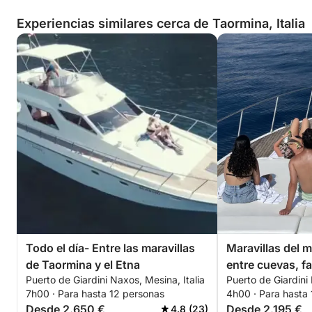
Experiencias similares cerca de Taormina, Italia
Todo el día- Entre las maravillas
Maravillas del m
de Taormina y el Etna
entre cuevas, fa
Puerto de Giardini Naxos, Mesina, Italia
Puerto de Giardini 
en Taormina
7h00 · Para hasta 12 personas
4h00 · Para hasta
Desde 2.650 €
Desde 2.195 €
4.8 (23)