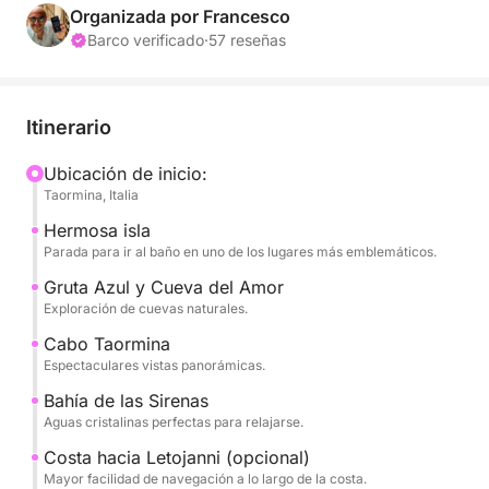
fascinantes de la costa jónica, pasando por cuevas
Organizada por Francesco
naturales, calas escondidas y aguas increíblemente
Barco verificado
·
57 reseñas
cristalinas. La excursión incluye lugares
emblemáticos como Isola Bella, Capo Taormina y
varias cuevas marinas, cada una con características
Itinerario
únicas.
Ubicación de inicio:
Taormina, Italia
Durante el día, tendrás tiempo de sobra para hacer
varias paradas para nadar, bañarte en aguas
Hermosa isla
cristalinas y relajarte a bordo. El ritmo es pausado y
Parada para ir al baño en uno de los lugares más emblemáticos.
agradable, diseñado para que disfrutes de cada
Gruta Azul y Cueva del Amor
parada sin prisas.
Exploración de cuevas naturales.
Cabo Taormina
Alternarás la navegación panorámica con largas
Espectaculares vistas panorámicas.
pausas dedicadas a la relajación y al snorkel,
Bahía de las Sirenas
inmerso en uno de los paisajes más evocadores de
Aguas cristalinas perfectas para relajarse.
Sicilia.
Costa hacia Letojanni (opcional)
Mayor facilidad de navegación a lo largo de la costa.
Perfecta para parejas, familias o grupos de amigos,