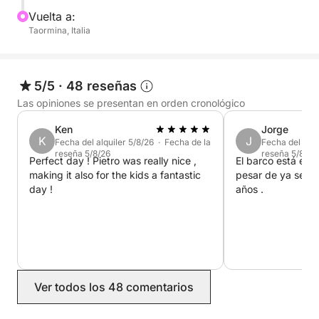
esta excursión es ideal para quienes desean
Vuelta a:
Taormina, Italia
disfrutar del mar al máximo.
Reserva ahora en Click&Boat y descubre Taormina
desde el mar.
5/5
·
48 reseñas
Las opiniones se presentan en orden cronológico
Ken
Jorge
K
J
Fecha del alquiler 5/8/26 · Fecha de la
Fecha del alqu
reseña 5/8/26
reseña 5/8/26
Perfect day ! Pietro was really nice ,
El barco está en
making it also for the kids a fantastic
pesar de ya ser u
day !
años .
Ver todos los 48 comentarios