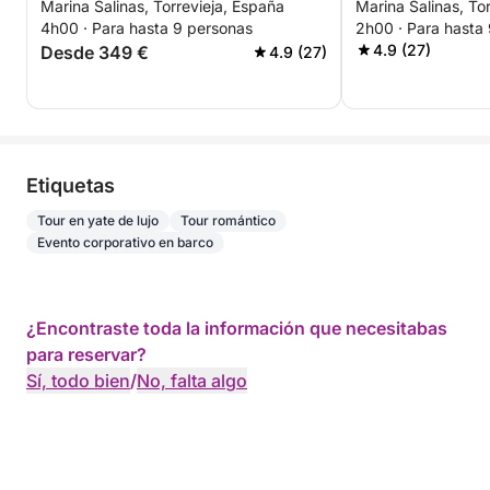
Marina Salinas, Torrevieja, España
Marina Salinas, To
TODO INCLUIDO
Sunset - 2 Hor
4h00 · Para hasta 9 personas
2h00 · Para hasta
INCLUIDO
4.9 (27)
Desde 349 €
4.9 (27)
Etiquetas
Tour en yate de lujo
Tour romántico
Evento corporativo en barco
¿Encontraste toda la información que necesitabas
para reservar?
Sí, todo bien
/
No, falta algo