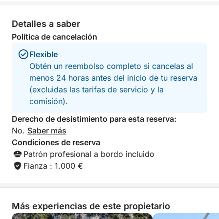
Tu día puede incluir:
* Crucero panorámico por la costa de la Costa
Detalles a saber
Blanca
Política de cancelación
* Natación y snorkel en bahías de aguas turquesas
Flexible
* Paddle surf en aguas tranquilas y protegidas
Obtén un reembolso completo si cancelas al
* Relax en amplias cubiertas
menos 24 horas antes del inicio de tu reserva
* Cenas, socialización y disfrutar de espectaculares
(excluidas las tarifas de servicio y la
vistas al mar durante todo el día
comisión).
Lo que distingue a esta experiencia es el equilibrio
Derecho de desistimiento para esta reserva:
perfecto entre aventura y confort refinado.
No.
Saber más
Recientemente renovado y mantenido con
Condiciones de reserva
estándares excepcionales, este yate ofrece
Patrón profesional a bordo incluido
elegantes espacios interiores y exteriores, salones
Fianza : 1.000 €
panorámicos inundados de luz natural,
comodidades de primera clase y una tripulación
local altamente experimentada dedicada a
Más experiencias de este propietario
garantizar una jornada inolvidable en el mar.