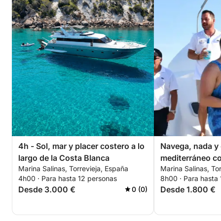
Ya sea para celebrar una ocasión especial, reunirse
con amigos o simplemente disfrutar de una
extraordinaria escapada mediterránea, este alquiler
de yate de día completo le brindará recuerdos
imborrables que perdurarán mucho después de que
la costa se pierda en el horizonte.
4h - Sol, mar y placer costero a lo
Navega, nada y 
largo de la Costa Blanca
mediterráneo co
Marina Salinas, Torrevieja, España
Marina Salinas, To
momentos de su
4h00 · Para hasta 12 personas
8h00 · Para hasta
Desde 3.000 €
Desde 1.800 €
0 (0)