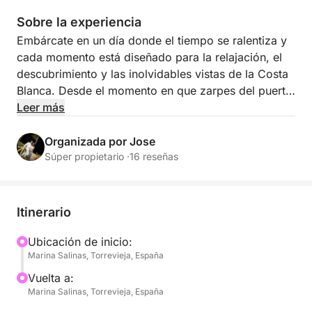
Sobre la experiencia
Embárcate en un día donde el tiempo se ralentiza y
cada momento está diseñado para la relajación, el
descubrimiento y las inolvidables vistas de la Costa
Blanca. Desde el momento en que zarpes del puerto
deportivo de Torrevieja, te rodearán horizontes
Leer más
azules infinitos, calas recónditas y el lujo sin
esfuerzo de la vida en el mar.
Organizada por Jose
Súper propietario ·
16 reseñas
Navega por uno de los tramos de costa más bellos
de España, fondeando en aguas cristalinas perfectas
para nadar, hacer snorkel, practicar paddle surf o
Itinerario
simplemente tomar el sol. Relájate en amplias zonas
para tomar el sol, disfruta de una copa con vistas
Ubicación de inicio:
Marina Salinas, Torrevieja, España
panorámicas al mar y déjate llevar por la libertad de
explorar rincones ocultos del Mediterráneo a los que
Vuelta a:
solo se puede acceder en barco.
Marina Salinas, Torrevieja, España